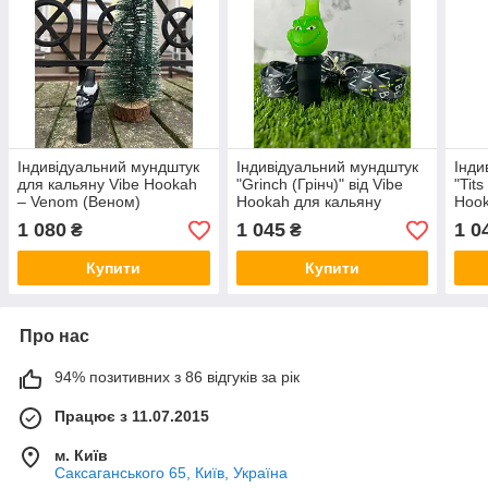
Індивідуальний мундштук
Індивідуальний мундштук
Інди
для кальяну Vibe Hookah
"Grinch (Грінч)" від Vibe
"Tit
– Venom (Веном)
Hookah для кальяну
Hook
1 080
1 045
1 0
₴
₴
Купити
Купити
Про нас
94% позитивних з 86 відгуків за рік
Працює з 11.07.2015
м. Київ
Саксаганського 65, Київ, Україна