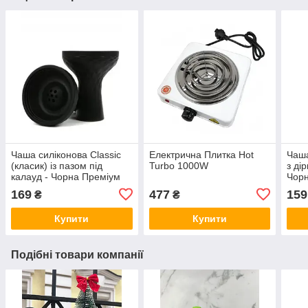
Чаша силіконова Classic
Електрична Плитка Hot
Чаша
(класик) із пазом під
Turbo 1000W
з ді
калауд - Чорна Преміум
Чорн
169
477
159
₴
₴
Купити
Купити
Подібні товари компанії