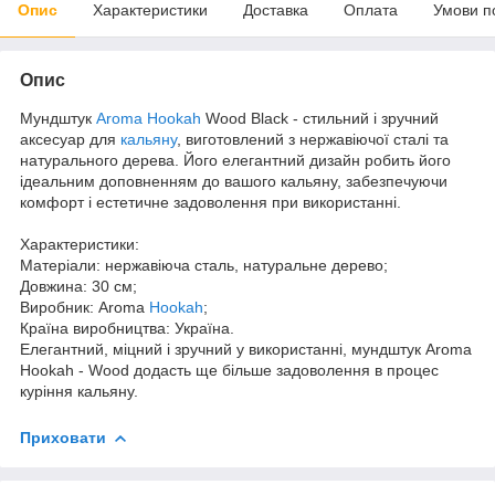
Опис
Характеристики
Доставка
Оплата
Умови п
Опис
Мундштук
Aroma Hookah
Wood Black - стильний і зручний
аксесуар для
кальяну
, виготовлений з нержавіючої сталі та
натурального дерева. Його елегантний дизайн робить його
ідеальним доповненням до вашого кальяну, забезпечуючи
комфорт і естетичне задоволення при використанні.
Характеристики:
Матеріали: нержавіюча сталь, натуральне дерево;
Довжина: 30 см;
Виробник: Aroma
Hookah
;
Країна виробництва: Україна.
Елегантний, міцний і зручний у використанні, мундштук Aroma
Hookah - Wood додасть ще більше задоволення в процес
куріння кальяну.
Приховати