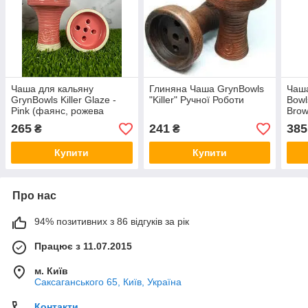
Чаша для кальяну
Глиняна Чаша GrynBowls
Чаша
GrynBowls Killer Glaze -
"Killer" Ручної Роботи
Bowl
Pink (фаянс, рожева
Bro
глазур, ручна робота)
265
241
385
₴
₴
Купити
Купити
Про нас
94% позитивних з 86 відгуків за рік
Працює з 11.07.2015
м. Київ
Саксаганського 65, Київ, Україна
Контакти