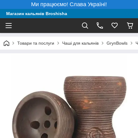
Ми працюємо! Слава Україні!
Магазин кальянів Broshisha
Товари та послуги
Чаші для кальянів
GrynBowls