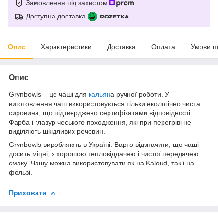
Замовлення під захистом
Доступна доставка
Опис
Характеристики
Доставка
Оплата
Умови п
Опис
Grynbowls – це чаші для
кальян
а ручної роботи. У
виготовлення чаш використовується тільки екологічно чиста
сировина, що підтверджено сертифікатами відповідності.
Фарба і глазур чеського походження, які при перегріві не
виділяють шкідливих речовин.
Grynbowls виробляють в Україні. Варто відзначити, що чаші
досить міцні, з хорошою тепловіддачею і чистої передачею
смаку. Чашу можна використовувати як на Kaloud, так і на
фользі.
Приховати