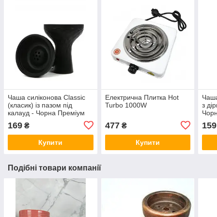
Чаша силіконова Classic
Електрична Плитка Hot
Чаша
(класик) із пазом під
Turbo 1000W
з ді
калауд - Чорна Преміум
Чорн
169
477
159
₴
₴
Купити
Купити
Подібні товари компанії