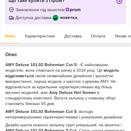
Що таке купити з Пром?
Замовлення під захистом
Доступна доставка
Опис
Характеристики
Доставка
Оплата
Умови п
Опис
AMY Deluxe 101.02 Bohemian Cut S
- Є найновішою
моделлю, вона з'явилася на ринку в 2018 році. Ця
модель
відрізняється
своїм незвичайним дизайном і зручністю
використання, перша модель з шахтою з дерева AMY. Не
відрізняється за курильним характеристиками від більш
високих моделей, має
Amy Deluxe Hot Screen
в
стандартному комплекті. Висота кальяну у повному зборі
становить близько 65 див.
AMY Deluxe 101.02 Bohemian Cut S
, володіє
неперевершеними характеристиками і унікальним дизайном.
Дизайн шахти кожного кальяну серії унікальний, не виняток і
AMY Deluxe 101.02 Bohemian S Cut
. Стиль шахти прекрасно