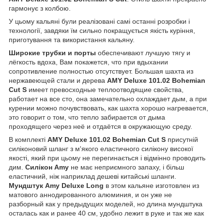
гармонує з колбою.
У цьому кальяні були реалізовані самі останні розробки і
технології, завдяки їм сильно покращується якість куріння,
приготування та використання кальяну.
Широкие трубки и порты
обеспечивают лучшую тягу и
лёгкость вдоха, Вам покажется, что при вдыхании
сопротивление полностью отсутствует. Большая шахта из
нержавеющей стали и дерева
AMY Deluxe 101.02 Bohemian
Cut S
имеет превосходные теплоотводящие свойства,
работает на все сто, она замечательно охлаждает дым, а при
курении можно почувствовать, как шахта хорошо нагревается,
это говорит о том, что тепло забирается от дыма
проходящего через неё и отдаётся в окружающую среду.
В комплекті
AMY Deluxe 101.02 Bohemian Cut S
присутній
силіконовий шланг з м'якого еластичного силікону високої
якості, який при цьому не перегинається і відмінно проводить
дим.
Силікон Amy
не має неприємного запаху, і більш
еластичний, ніж наприклад дешеві китайські шланги.
Мундштук Amy Deluxe Long
в этом кальяне изготовлен из
матового аннодированного алюминия, и он уже не
разборный как у предыдущих моделей, но длина мундштука
осталась как и ранее 40 см, удобно лежит в руке и так же как