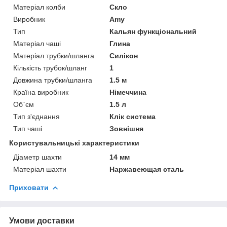
Матеріал колби
Скло
Виробник
Amy
Тип
Кальян функціональний
Матеріал чаші
Глина
Матеріал трубки/шланга
Силікон
Кількість трубок/шланг
1
Довжина трубки/шланга
1.5 м
Країна виробник
Німеччина
Об`єм
1.5 л
Тип з'єднання
Клік система
Тип чаші
Зовнішня
Користувальницькі характеристики
Діаметр шахти
14 мм
Матеріал шахти
Наржавеющая сталь
Приховати
Умови доставки