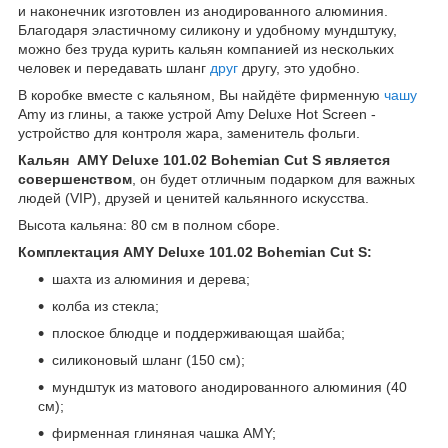
и наконечник изготовлен из анодированного алюминия.
Благодаря эластичному силикону и удобному мундштуку,
можно без труда курить кальян компанией из нескольких
человек и передавать шланг
друг
другу, это удобно.
В коробке вместе с кальяном, Вы найдёте фирменную
чашу
Amy из глины, а также устрой Amy Deluxe Hot Screen -
устройство для контроля жара, заменитель фольги.
Кальян AMY Deluxe 101.02 Bohemian Cut S является
совершенством
, он будет отличным подарком для важных
людей (VIP), друзей и ценитей кальянного искусства.
Высота кальяна: 80 см в полном сборе.
Комплектация AMY Deluxe 101.02 Bohemian Cut S:
шахта из алюминия и дерева;
колба из стекла;
плоское блюдце и поддерживающая шайба;
силиконовый шланг (150 см);
мундштук из матового анодированного алюминия (40
см);
фирменная глиняная чашка AMY;