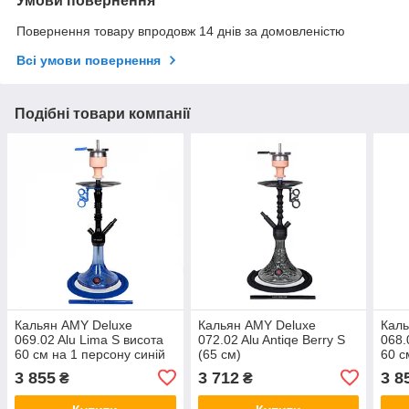
Умови повернення
Повернення товару впродовж 14 днів за домовленістю
Всі умови повернення
Подібні товари компанії
Кальян AMY Deluxe
Кальян AMY Deluxe
Каль
069.02 Alu Lima S висота
072.02 Alu Antiqe Berry S
068.
60 см на 1 персону синій
(65 см)
60 с
чор
3 855
3 712
3 8
₴
₴