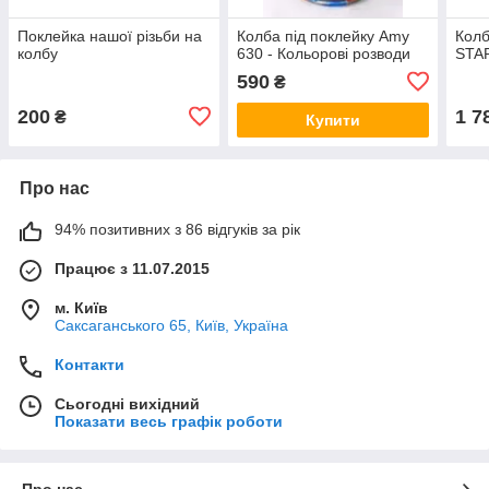
Поклейка нашої різьби на
Колба під поклейку Amy
Колб
колбу
630 - Кольорові розводи
STA
590
₴
200
1 7
₴
Купити
Про нас
94% позитивних з 86 відгуків за рік
Працює з 11.07.2015
м. Київ
Саксаганського 65, Київ, Україна
Контакти
Сьогодні вихідний
Показати весь графік роботи
Про нас