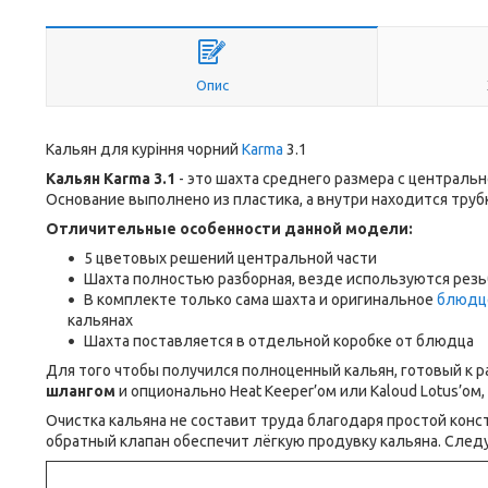
Опис
Кальян для куріння чорний
Karma
3.1
Кальян Karma 3.1
- это шахта среднего размера с центральн
Основание выполнено из пластика, а внутри находится труб
Отличительные особенности данной модели:
5 цветовых решений центральной части
Шахта полностью разборная, везде используются резь
В комплекте только сама шахта и оригинальное
блюдц
кальянах
Шахта поставляется в отдельной коробке от блюдца
Для того чтобы получился полноценный кальян, готовый к 
шлангом
и опционально Heat Keeper’ом или Kaloud Lotus’ом
Очистка кальяна не составит труда благодаря простой конс
обратный клапан обеспечит лёгкую продувку кальяна. След