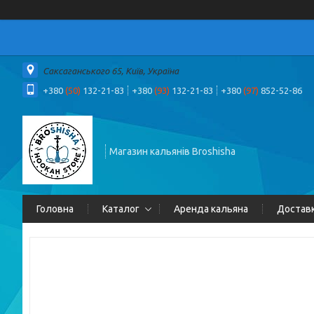
Саксаганського 65, Київ, Україна
+380
(50)
132-21-83
+380
(93)
132-21-83
+380
(97)
852-52-86
Магазин кальянів Broshisha
Головна
Каталог
Аренда кальяна
Доставк