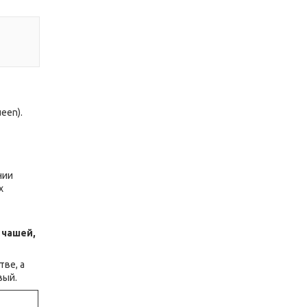
een).
нии
х
 чашей,
ве, а
вый.