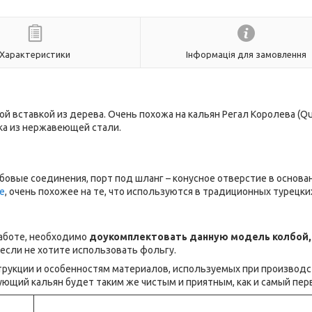
Характеристики
Інформація для замовлення
ой вставкой из дерева. Очень похожа на кальян Регал Королева (Qu
ка из нержавеющей стали.
бовые соединения, порт под шланг – конусное отверстие в основа
е
, очень похожее на те, что используются в традиционных турецки
работе, необходимо
доукомплектовать данную модель колбой,
, если не хотите использовать фольгу.
трукции и особенностям материалов, используемых при производст
ующий кальян будет таким же чистым и приятным, как и самый пер