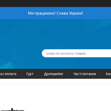
Ми працюємо! Слава Україні!
а і оплата
Гурт
Дропшипінг
Часті питання
Ка