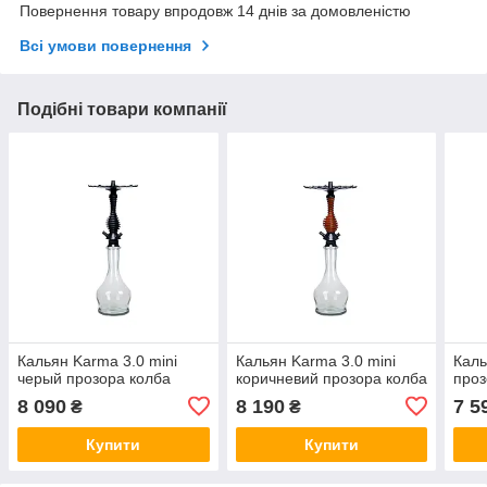
Повернення товару впродовж 14 днів за домовленістю
Всі умови повернення
Подібні товари компанії
Кальян Karma 3.0 mini
Кальян Karma 3.0 mini
Каль
черый прозора колба
коричневий прозора колба
проз
8 090
8 190
7 5
₴
₴
Купити
Купити