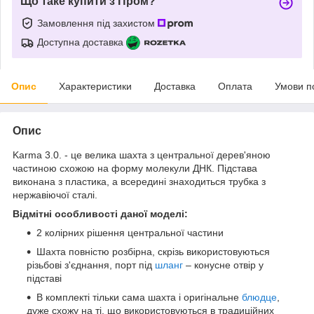
Що таке купити з Пром?
Замовлення під захистом
Доступна доставка
Опис
Характеристики
Доставка
Оплата
Умови п
Опис
Karma 3.0. - це велика шахта з центральної дерев'яною
частиною схожою на форму молекули ДНК. Підстава
виконана з пластика, а всередині знаходиться трубка з
нержавіючої сталі.
Відмітні особливості даної моделі:
2 колірних рішення центральної частини
Шахта повністю розбірна, скрізь використовуються
різьбові з'єднання, порт під
шланг
– конусне отвір у
підставі
В комплекті тільки сама шахта і оригінальне
блюдце
,
дуже схожу на ті, що використовуються в традиційних