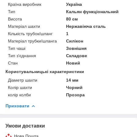
Країна виробник
Україна
Тип
Кальян функціональний
Висота
80 см
Матеріал шахти
Нержавіюча сталь
Кількість трубок/шланг
1
Матеріал трубки/шланга
Силікон
Тип чаші
Зовнішня
Тип з'єднання
Складове
Стан
Новий
Користувальницькі характеристики
Діаметр шахти
14 мм
Колір шахти
Чорний
колір колби
Прозора
Приховати
Умови доставки
Нова Пошта