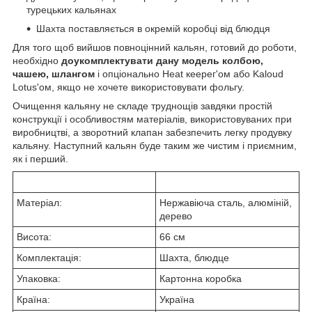
турецьких кальянах
Шахта поставляється в окремій коробці від блюдця
Для того щоб вийшов повноцінний кальян, готовий до роботи,
необхідно
доукомплектувати дану модель колбою,
чашею, шлангом
і опціонально Heat кеерег'ом або Kaloud
Lotus'ом, якщо не хочете використовувати фольгу.
Очищення кальяну не складе труднощів завдяки простій
конструкції і особливостям матеріалів, використовуваних при
виробництві, а зворотний клапан забезпечить легку продувку
кальяну. Наступний кальян буде таким же чистим і приємним,
як і перший.
Матеріал:
Нержавіюча сталь, алюміній,
дерево
Висота:
66 см
Комплектація:
Шахта, блюдце
Упаковка:
Картонна коробка
Країна:
Україна