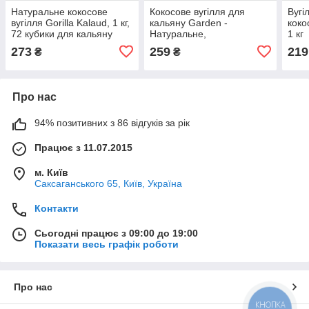
Натуральне кокосове
Кокосове вугілля для
Вугі
вугілля Gorilla Kalaud, 1 кг,
кальяну Garden -
коко
72 кубики для кальяну
Натуральне,
1 кг
Швидкозаймисте, 1 кг, 72
273
259
219
₴
₴
кубики в упаковці
Про нас
94% позитивних з 86 відгуків за рік
Працює з 11.07.2015
м. Київ
Саксаганського 65, Київ, Україна
Контакти
Сьогодні працює з 09:00 до 19:00
Показати весь графік роботи
Про нас
КНОПКА