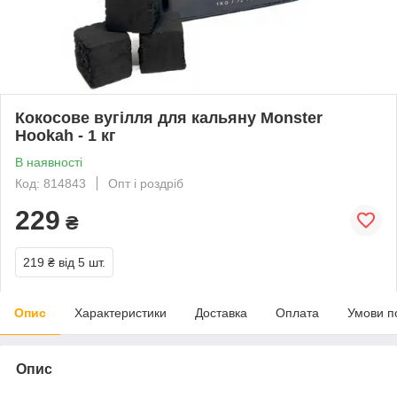
Кокосове вугілля для кальяну Monster
Hookah - 1 кг
В наявності
Код: 814843
Опт і роздріб
229
₴
219 ₴
від 5 шт.
Опис
Характеристики
Доставка
Оплата
Умови п
Опис