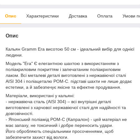
Опис
Характеристики
Доставка
Оплата
Умови п
Опис
Кальян Gramm Era висотою 50 см - ідеальний вибір для однієї
людини.
Модель "Era" Є елегантною шахтою з використанням з
поліакриловим покриттям і запечатаним поліакриловим
лаком. Всі металеві деталі виготовлені з нержавіючої сталі
AISI 304 і поліацеталю РОМ-С. підставі шахти не лише додає
естетики, а й забезпечує якісне та ефектне продування.
Матеріали, використані у кальяні:
- нержавіюча сталь (AISI 304) – всі внутрішні деталі
виготовлені з харчової нержавіючої сталі для надійності та
довговічності.
- Японський поліамід РОМ-С (Капралон) - цей матеріал не
має запаху, не токсичний і добре переносить удари.
Його обробляють спеціальними просоченнями, щоб
забезпечити захист від вологи.