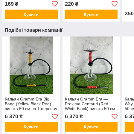
169
220
₴
₴
350
Купити
Купити
Подібні товари компанії
Кальян Gramm Era Big
Кальян Gramm Era —
Каль
Bang (Yellow Black Red)
Proxima Centauri (Red
Way 
висота 50 см на 1 персону
White Black) висота 50 см
50 с
на 1 персону
6 370
6 370
6 3
₴
₴
Купити
Купити