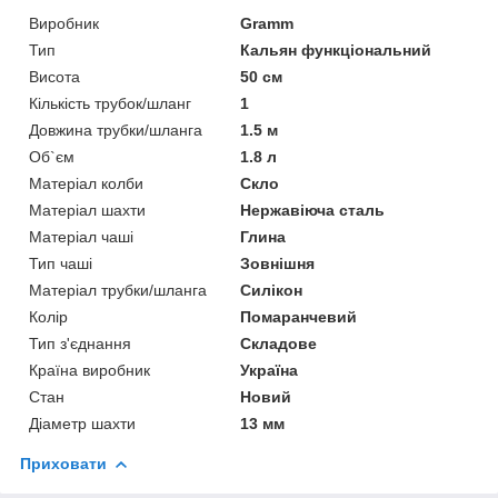
Виробник
Gramm
Тип
Кальян функціональний
Висота
50 см
Кількість трубок/шланг
1
Довжина трубки/шланга
1.5 м
Об`єм
1.8 л
Матеріал колби
Скло
Матеріал шахти
Нержавіюча сталь
Матеріал чаші
Глина
Тип чаші
Зовнішня
Матеріал трубки/шланга
Силікон
Колір
Помаранчевий
Тип з'єднання
Складове
Країна виробник
Україна
Стан
Новий
Діаметр шахти
13 мм
Приховати