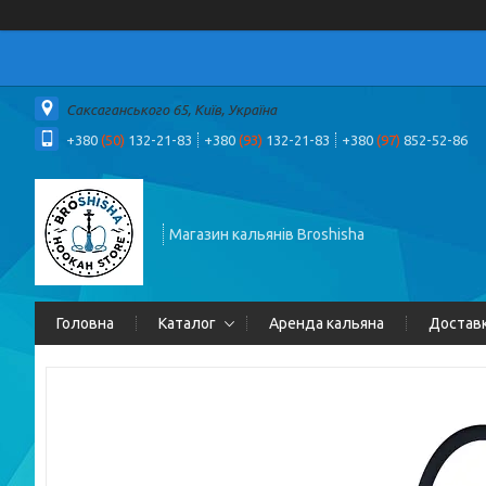
Саксаганського 65, Київ, Україна
+380
(50)
132-21-83
+380
(93)
132-21-83
+380
(97)
852-52-86
Магазин кальянів Broshisha
Головна
Каталог
Аренда кальяна
Доставк