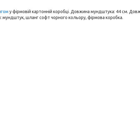
нгом
у фірмовій картонній коробці. Довжина мундштука: 44 см. Дов
я: мундштук, шланг софт чорного кольору, фірмова коробка.