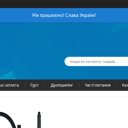
Ми працюємо! Слава Україні!
а і оплата
Гурт
Дропшипінг
Часті питання
Ка