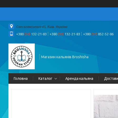
Саксаганського 65, Київ, Україна
+380
(50)
132-21-83
+380
(93)
132-21-83
+380
(97)
852-52-86
Магазин кальянів Broshisha
Головна
Каталог
Аренда кальяна
Доставк