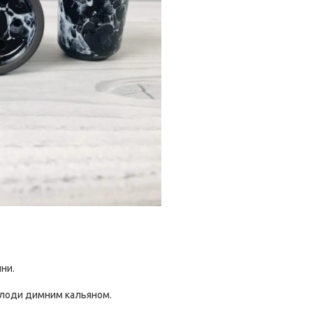
ни.
олоди димним кальяном.