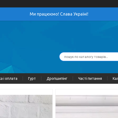
Ми працюємо! Слава Україні!
а і оплата
Гурт
Дропшипінг
Часті питання
Ка