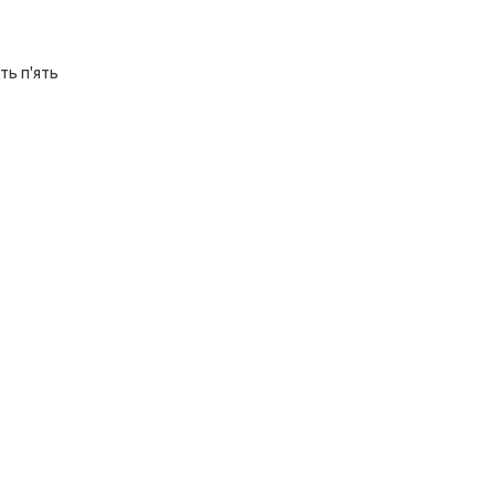
ть п'ять