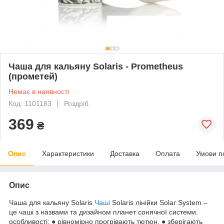
Чаша для кальяну Solaris - Prometheus
(прометей)
Немає в наявності
Код: 1101183
Роздріб
369
₴
Опис
Характеристики
Доставка
Оплата
Умови п
Опис
Чаша для кальяну Solaris
Чаші
Solaris лінійки Solar System –
це чаші з назвами та дизайном планет сонячної системи.
особливості: ● рівномірно прогрівають тютюн. ● зберігають