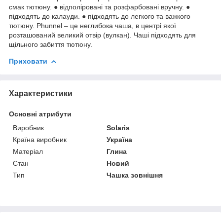
смак тютюну. ● відполіровані та розфарбовані вручну. ●
підходять до калауди. ● підходять до легкого та важкого
тютюну. Phunnel – це неглибока чаша, в центрі якої
розташований великий отвір (вулкан). Чаші підходять для
щільного забиття тютюну.
Приховати
Характеристики
Основні атрибути
Виробник
Solaris
Країна виробник
Україна
Матеріал
Глина
Стан
Новий
Тип
Чашка зовнішня