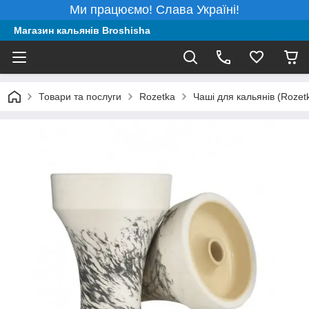
Ми працюємо! Слава Україні!
Магазин кальянів Broshisha
Товари та послуги
Rozetka
Чаші для кальянів (Rozet