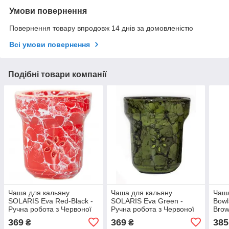
Умови повернення
Повернення товару впродовж 14 днів за домовленістю
Всі умови повернення
Подібні товари компанії
Чаша для кальяну
Чаша для кальяну
Чаша
SOLARIS Eva Red-Black -
SOLARIS Eva Green -
Bowl
Ручна робота з Червоної
Ручна робота з Червоної
Bro
та Білої Глини
та Білої Глини
369
369
385
₴
₴