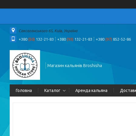
Саксаганського 65, Київ, Україна
+380
(50)
132-21-83
+380
(93)
132-21-83
+380
(97)
852-52-86
Магазин кальянів Broshisha
Головна
Каталог
Аренда кальяна
Доставк