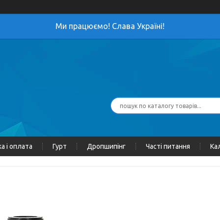
Ми працюємо! Слава Україні!
а і оплата
Гурт
Дропшипінг
Часті питання
Ка