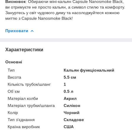
Висновок
: Обираючи міні-кальян Capsule Nanosmoke Black,
ви отримуєте не просто кальян, а символ стилю та комфорту.
Зануртесь у світ чудового диму та насолоджуйтеся кожною
миттю з Capsule Nanosmoke Black!
Приховати
Характеристики
Основні
Тип
Кальян функціональний
Висота
5.5 см
Кількість трубок/шланг
1
Об`єм
0.5 л
Матеріал колби
Акрил
Матеріал трубки/шланга
Силікон
Колір
Чорний
Тип з'єднання
Складове
Країна виробник
США