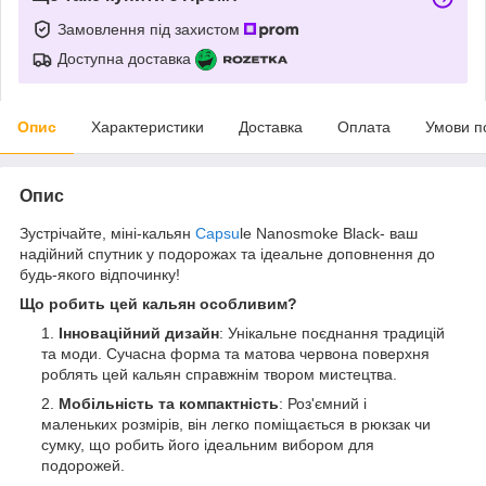
Замовлення під захистом
Доступна доставка
Опис
Характеристики
Доставка
Оплата
Умови п
Опис
Зустрічайте, міні-кальян
Capsu
le Nanosmoke Black- ваш
надійний спутник у подорожах та ідеальне доповнення до
будь-якого відпочинку!
Що робить цей кальян особливим?
Інноваційний дизайн
: Унікальне поєднання традицій
та моди. Сучасна форма та матова червона поверхня
роблять цей кальян справжнім твором мистецтва.
Мобільність та компактність
: Роз'ємний і
маленьких розмірів, він легко поміщається в рюкзак чи
сумку, що робить його ідеальним вибором для
подорожей.