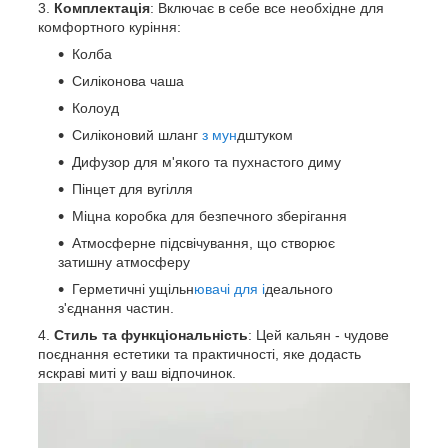
Комплектація
: Включає в себе все необхідне для
комфортного куріння:
Колба
Силіконова чаша
Колоуд
Силіконовий шланг
з мун
дштуком
Дифузор для м'якого та пухнастого диму
Пінцет для вугілля
Міцна коробка для безпечного зберігання
Атмосферне підсвічування, що створює
затишну атмосферу
Герметичні ущільн
ювачі для і
деального
з'єднання частин.
Стиль та функціональність
: Цей кальян - чудове
поєднання естетики та практичності, яке додасть
яскраві миті у ваш відпочинок.