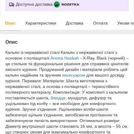
Доступна доставка
Опис
Характеристики
Доставка
Оплата
Умови п
Опис
Кальян із нержавіючої сталі Кальян з нержавіючої сталі з
основою з поліацеталі
Aroma Hookah
- X-Ray, Black (чорний) –
це стильне та функціональне рішення для справжніх цінителів
якісного куріння. Продуманий дизайн і матеріали роблять цей
кальян надійним та зручним
аксесуаром
для вашого досвіду
куріння. Переваги: Матеріали: Шахта виготовлена з
нержавіючої сталі, а основа з поліацеталі – термостійкого
полімерного матеріалу. Комплектація: У комплекті з кальяном
поставляються шахта,
блюдце
, мундштук, дифузор та
ущільнювач під колбу – все необхідне для комфортного
куріння. Зручне з'єднання: Ущільнювач колби-шахти
забезпечує щільне з'єднання, запобігаючи протіканню та
забезпечуючи легкість використання. Оптимальні розміри:
Діаметр внутрішньої шахти становить 16 мм, а висота – 55 см,
що створює умови для максимально комфортного та