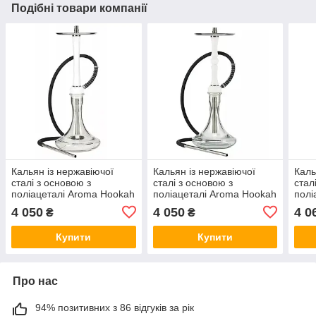
Подібні товари компанії
Кальян із нержавіючої
Кальян із нержавіючої
Каль
сталі з основою з
сталі з основою з
стал
поліацеталі Aroma Hookah
поліацеталі Aroma Hookah
полі
- X-Ray, White
- Golf , White
- X-
4 050
4 050
4 0
₴
₴
Купити
Купити
Про нас
94% позитивних з 86 відгуків за рік