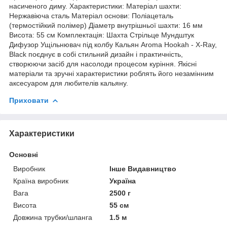
насиченого диму. Характеристики: Матеріал шахти:
Нержавіюча сталь Матеріал основи: Поліацеталь
(термостійкий полімер) Діаметр внутрішньої шахти: 16 мм
Висота: 55 см Комплектація: Шахта Стрільце Мундштук
Дифузор Ущільнювач під колбу Кальян Aroma Hookah - X-Ray,
Black поєднує в собі стильний дизайн і практичність,
створюючи засіб для насолоди процесом куріння. Якісні
матеріали та зручні характеристики роблять його незамінним
аксесуаром для любителів кальяну.
Приховати
Характеристики
Основні
Виробник
Інше Видавництво
Країна виробник
Україна
Вага
2500 г
Висота
55 см
Довжина трубки/шланга
1.5 м