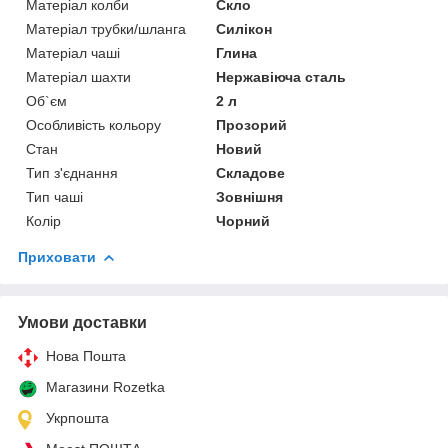
Матеріал колби
Скло
Матеріал трубки/шланга
Силікон
Матеріал чаші
Глина
Матеріал шахти
Нержавіюча сталь
Об`єм
2 л
Особливість кольору
Прозорий
Стан
Новий
Тип з'єднання
Складове
Тип чаші
Зовнішня
Колір
Чорний
Приховати
Умови доставки
Нова Пошта
Магазини Rozetka
Укрпошта