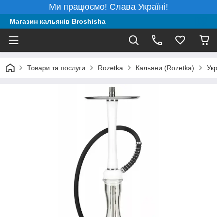
Ми працюємо! Слава Україні!
Магазин кальянів Broshisha
Товари та послуги
Rozetka
Кальяни (Rozetka)
Укр