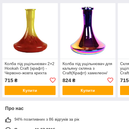
Колба під ущільнювач 2×2
Колба під ущільнювач для
Скля
Hookah Craft (крафт) -
кальяну скляна з
ущіл
Червоно-жовта крихта
Craft(Крафт) хамелеон/
Craf
колба для кальяну
крих
715
824
715
₴
₴
Купити
Купити
Про нас
94% позитивних з 86 відгуків за рік