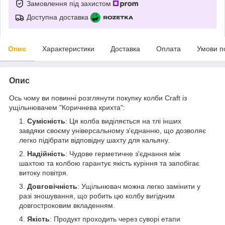
Замовлення під захистом
Доступна доставка
Опис
Характеристики
Доставка
Оплата
Умови п
Опис
Ось чому ви повинні розглянути покупку колби Craft із
ущільнювачем "Коричнева крихта":
Сумісність
: Ця колба виділяється на тлі інших
завдяки своєму універсальному з'єднанню, що дозволяє
легко підібрати відповідну шахту для кальяну.
Надійність
: Чудове герметичне з'єднання між
шахтою та колбою гарантує якість куріння та запобігає
витоку повітря.
Довговічність
: Ущільнювач можна легко замінити у
разі зношування, що робить цю колбу вигідним
довгостроковим вкладенням.
Якість
: Продукт проходить через суворі етапи