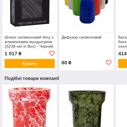
Шланг силиконовий Amy з
Дифузор силіконовий
Бага
алюмінієвим мундштуком
бага
(S238-set in Box) - Чорний
охол
набі
1 017
414
₴
80
₴
Купити
Подібні товари компанії