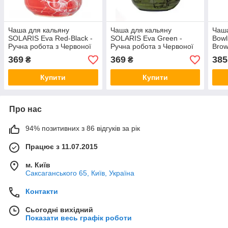
Чаша для кальяну
Чаша для кальяну
Чаша
SOLARIS Eva Red-Black -
SOLARIS Eva Green -
Bowl
Ручна робота з Червоної
Ручна робота з Червоної
Bro
та Білої Глини
та Білої Глини
369
369
385
₴
₴
Купити
Купити
Про нас
94% позитивних з 86 відгуків за рік
Працює з 11.07.2015
м. Київ
Саксаганського 65, Київ, Україна
Контакти
Сьогодні вихідний
Показати весь графік роботи