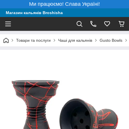
Ми працюємо! Слава Україні!
Магазин кальянів Broshisha
Товари та послуги
Чаші для кальянів
Gusto Bowls