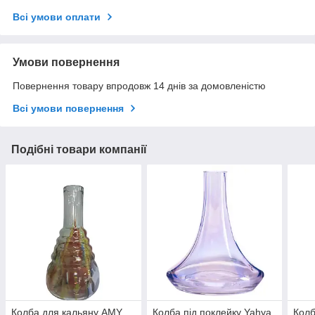
Всі умови оплати
Умови повернення
Повернення товару впродовж 14 днів за домовленістю
Всі умови повернення
Подібні товари компанії
Колба для кальяну AMY,
Колба під поклейку Yahya
Колб