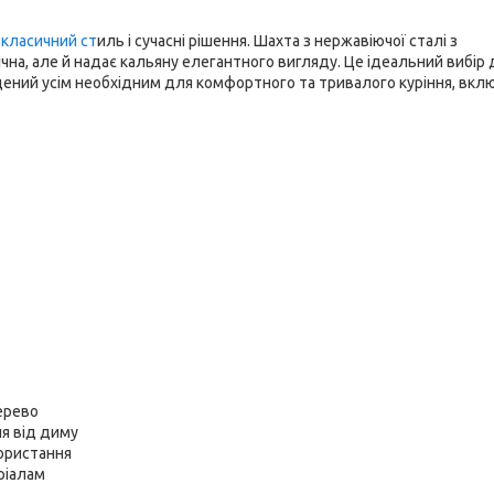
і класичний ст
иль і сучасні рішення. Шахта з нержавіючої сталі з
на, але й надає кальяну елегантного вигляду. Це ідеальний вибір 
нащений усім необхідним для комфортного та тривалого куріння, вк
ерево
я від диму
ористання
ріалам