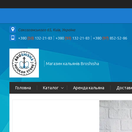
Саксаганського 65, Київ, Україна
+380
(50)
132-21-83
+380
(93)
132-21-83
+380
(97)
852-52-86
Магазин кальянів Broshisha
Головна
Каталог
Аренда кальяна
Доставк