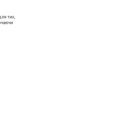
для тих,
лючаючи