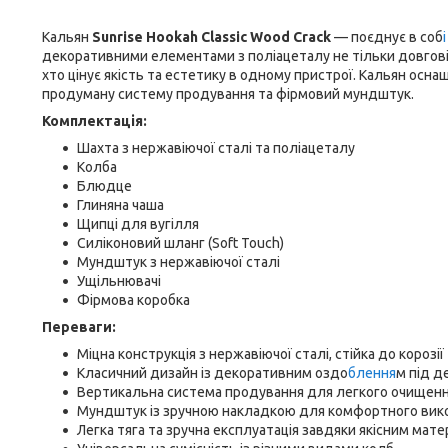
Кальян
Sunrise Hookah Classic Wood Crack
— поєднує в соб
декоративними елементами з поліацеталу не тільки довговіч
хто цінує якість та естетику в одному пристрої. Кальян ос
продуману систему продування та фірмовий мундштук.
Комплектація:
Шахта з нержавіючої сталі та поліацеталу
Колба
Блюдце
Глиняна чаша
Щипці для вугілля
Силіконовий шланг (Soft Touch)
Мундштук з нержавіючої сталі
Ущільнювачі
Фірмова коробка
Переваги:
Міцна конструкція з нержавіючої сталі, стійка до корозії
Класичний дизайн із декоративним оздо
блення
м під д
Вертикальна система продування для легкого очищенн
Мундштук із зручною накладкою для комфортного вик
Легка тяга та зручна експлуатація завдяки якісним мате