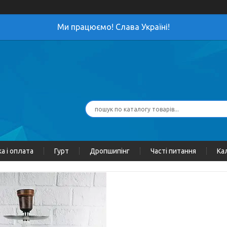
Ми працюємо! Слава Україні!
а і оплата
Гурт
Дропшипінг
Часті питання
Ка