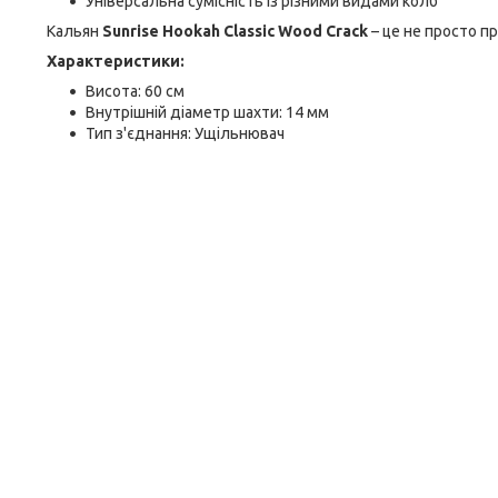
Універсальна сумісність із різними видами колб
Кальян
Sunrise Hookah Classic Wood Crack
– це не просто п
Характеристики:
Висота: 60 ​​см
Внутрішній діаметр шахти: 14 мм
Тип з'єднання: Ущільнювач