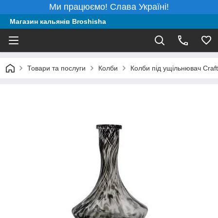
Ми працюємо! Слава Україні!
Магазин кальянів Broshisha
Товари та послуги
Колби
Колби під ущільнювач Craft