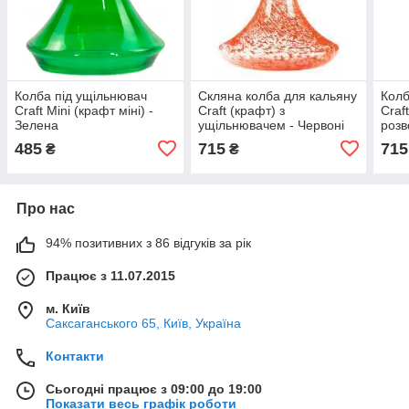
Колба під ущільнювач
Скляна колба для кальяну
Колб
Craft Mini (крафт міні) -
Craft (крафт) з
Craft
Зелена
ущільнювачем - Червоні
розв
розводи
485
715
715
₴
₴
Про нас
94% позитивних з 86 відгуків за рік
Працює з 11.07.2015
м. Київ
Саксаганського 65, Київ, Україна
Контакти
Сьогодні працює з 09:00 до 19:00
Показати весь графік роботи