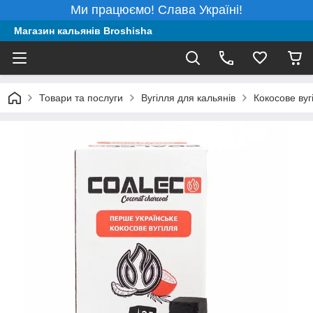
Ми працюємо! Слава Україні!
Магазин кальянів Broshisha
Товари та послуги
Вугілля для кальянів
Кокосове вуг