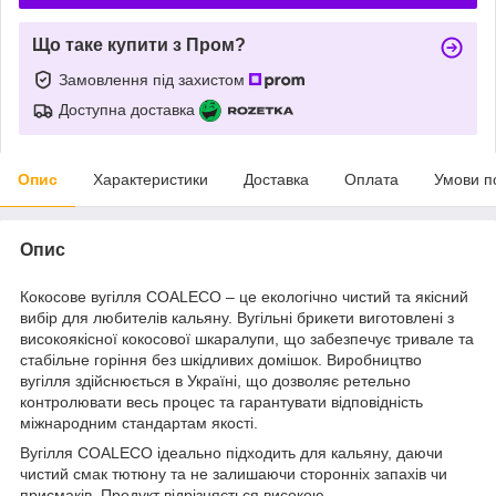
Що таке купити з Пром?
Замовлення під захистом
Доступна доставка
Опис
Характеристики
Доставка
Оплата
Умови п
Опис
Кокосове вугілля COALECO – це екологічно чистий та якісний
вибір для любителів кальяну. Вугільні брикети виготовлені з
високоякісної кокосової шкаралупи, що забезпечує тривале та
стабільне горіння без шкідливих домішок. Виробництво
вугілля здійснюється в Україні, що дозволяє ретельно
контролювати весь процес та гарантувати відповідність
міжнародним стандартам якості.
Вугілля COALECO ідеально підходить для кальяну, даючи
чистий смак тютюну та не залишаючи сторонніх запахів чи
присмаків. Продукт відрізняється високою