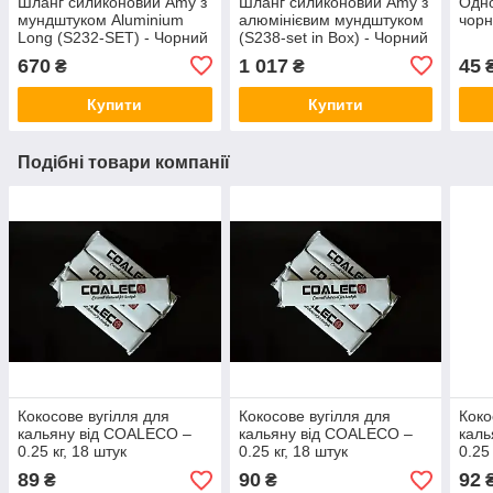
Шланг силиконовий Amy з
Шланг силиконовий Amy з
Одно
мундштуком Aluminium
алюмінієвим мундштуком
чорн
Long (S232-SET) - Чорний
(S238-set in Box) - Чорний
670
1 017
45
₴
₴
₴
Купити
Купити
Подібні товари компанії
Кокосове вугілля для
Кокосове вугілля для
Коко
кальяну від COALECO –
кальяну від COALECO –
каль
0.25 кг, 18 штук
0.25 кг, 18 штук
0.25
89
90
92
₴
₴