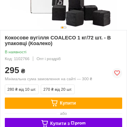
Кокосове вугілля COALECO 1 кг/72 шт. - В
упаковці (Коалеко)
В наявності
Код: 1102766
Опт і роздріб
295
₴
Мінімальна сума замовлення на сайті — 300 ₴
280 ₴
від 10 шт.
270 ₴
від 20 шт.
Купити
або
Купити з