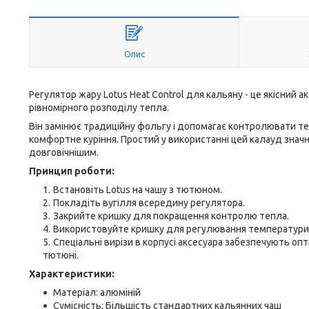
Опис
Регулятор жару Lotus Heat Control для кальяну - це якісний
рівномірного розподілу тепла.
Він замінює традиційну фольгу і допомагає контролювати те
комфортне куріння. Простий у використанні цей калауд значн
довговічнішим.
Принцип роботи:
Встановіть Lotus на чашу з тютюном.
Покладіть вугілля всередину регулятора.
Закрийте кришку для покращення контролю тепла.
Використовуйте кришку для регулювання температури п
Спеціальні вирізи в корпусі аксесуара забезпечують опт
тютюні.
Характеристики:
Матеріал: алюміній
Сумісність: Більшість стандартних кальянних чаш