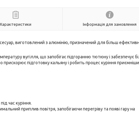
Характеристики
Інформація для замовлення
 аксесуар, виготовлений з алюмінію, призначений для більш ефектив
мпературу вугілля, що запобігає підгоранню тютюну і забезпечує б
о прискорює підготовку кальяну і робить процес куріння приємніши
ід час куріння.
имальний приплив повітря, запобігаючи перегріву та появі гару на