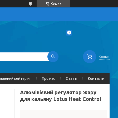
Кошик
Кошик
льянний кейтерінг
Про нас
Статті
Контакти
Алюмінієвий регулятор жару
для кальяну Lotus Heat Control