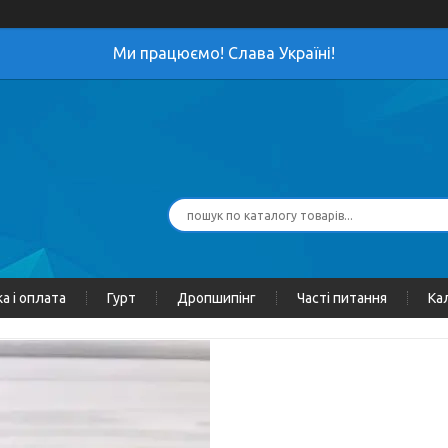
Ми працюємо! Слава Україні!
а і оплата
Гурт
Дропшипінг
Часті питання
Ка