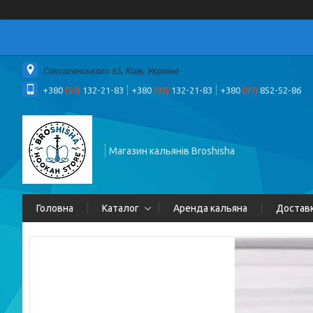
Саксаганського 65, Київ, Україна
+380
(50)
132-21-83
+380
(93)
132-21-83
+380
(97)
852-52-86
Магазин кальянів Broshisha
Головна
Каталог
Аренда кальяна
Доставк