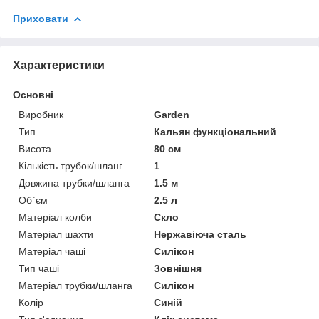
Приховати
Характеристики
Основні
Виробник
Garden
Тип
Кальян функціональний
Висота
80 см
Кількість трубок/шланг
1
Довжина трубки/шланга
1.5 м
Об`єм
2.5 л
Матеріал колби
Скло
Матеріал шахти
Нержавіюча сталь
Матеріал чаші
Силікон
Тип чаші
Зовнішня
Матеріал трубки/шланга
Силікон
Колір
Синій