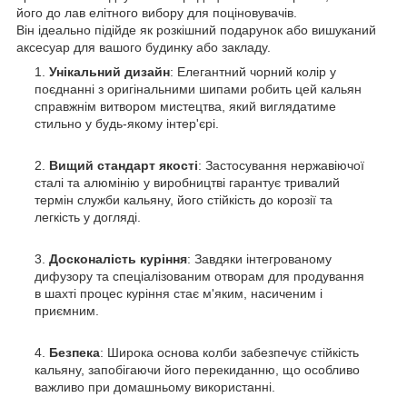
його до лав елітного вибору для поціновувачів.
Він ідеально підійде як розкішний подарунок або вишуканий
аксесуар для вашого будинку або закладу.
Унікальний дизайн
: Елегантний чорний колір у
поєднанні з оригінальними шипами робить цей кальян
справжнім витвором мистецтва, який виглядатиме
стильно у будь-якому інтер'єрі.
Вищий стандарт якості
: Застосування нержавіючої
сталі та алюмінію у виробництві гарантує тривалий
термін служби кальяну, його стійкість до корозії та
легкість у догляді.
Досконалість куріння
: Завдяки інтегрованому
дифузору та спеціалізованим отворам для продування
в шахті процес куріння стає м'яким, насиченим і
приємним.
Безпека
: Широка основа колби забезпечує стійкість
кальяну, запобігаючи його перекиданню, що особливо
важливо при домашньому використанні.