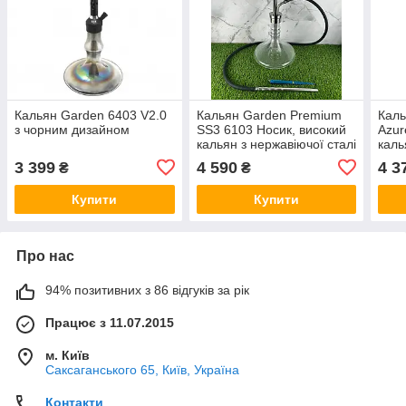
Кальян Garden 6403 V2.0
Кальян Garden Premium
Каль
з чорним дизайном
SS3 6103 Носик, високий
Azur
кальян з нержавіючої сталі
каль
дере
3 399
4 590
4 3
₴
₴
шахт
стал
Купити
Купити
Про нас
94% позитивних з 86 відгуків за рік
Працює з 11.07.2015
м. Київ
Саксаганського 65, Київ, Україна
Контакти