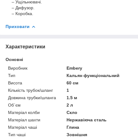
– Ущільнювачі.
– Дифузор.
– Коробка.
Приховати
Характеристики
Основні
Виробник
Embery
Тип
Кальян функціональний
Висота
60 см
Кількість трубок/шланг
1
Довжина трубки/шланга
1.5 м
Об`єм
2 л
Матеріал колби
Скло
Матеріал шахти
Нержавіюча сталь
Матеріал чаші
Глина
Тип чаші
Зовнішня