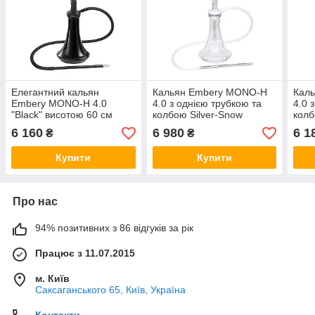
Елегантний кальян
Кальян Embery MONO-H
Кал
Embery MONO-H 4.0
4.0 з однією трубкою та
4.0 
"Black" висотою 60 см
колбою Silver-Snow
колб
6 160
6 980
6 1
₴
₴
Купити
Купити
Про нас
94% позитивних з 86 відгуків за рік
Працює з 11.07.2015
м. Київ
Саксаганського 65, Київ, Україна