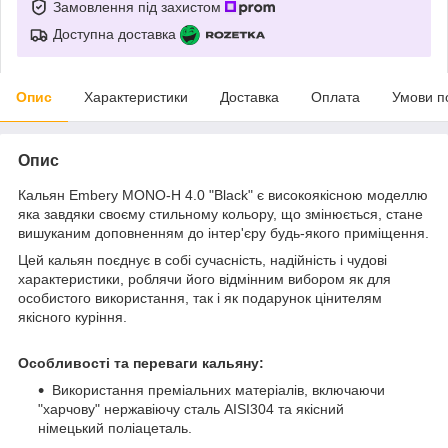
Замовлення під захистом
Доступна доставка
Опис
Характеристики
Доставка
Оплата
Умови п
Опис
Кальян Embery MONO-H 4.0 "Black" є високоякісною моделлю
яка завдяки своєму стильному кольору, що змінюється, стане
вишуканим доповненням до інтер'єру будь-якого приміщення.
Цей кальян поєднує в собі сучасність, надійність і чудові
характеристики, роблячи його відмінним вибором як для
особистого використання, так і як подарунок цінителям
якісного куріння.
Особливості та переваги кальяну:
Використання преміальних матеріалів, включаючи
"харчову" нержавіючу сталь AISI304 та якісний
німецький поліацеталь.