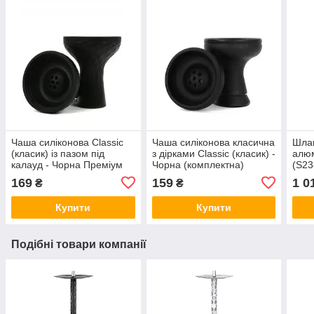
Чаша силіконова Classic
Чаша силіконова класична
Шлан
(класик) із пазом під
з дірками Classic (класик) -
алюм
калауд - Чорна Преміум
Чорна (комплектна)
(S23
169
159
1 0
₴
₴
Купити
Купити
Подібні товари компанії