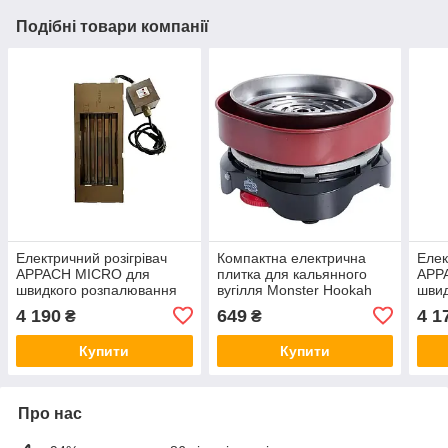
Подібні товари компанії
Електричний розігрівач
Компактна електрична
Елек
APPACH MICRO для
плитка для кальянного
APP
швидкого розпалювання
вугілля Monster Hookah
швид
вугілля: компактність та
MH-006 Red
вугі
4 190
649
4 1
₴
₴
потужність в одному
поту
пристрої
прис
Купити
Купити
Про нас