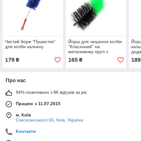
Чистий йорж "Пушистик"
Йорш для чищення колби
Йор
для колби кальяну
"Класичний" на
каль
металевому пруті з
дода
пластиковою ручкою
179
165
189
₴
₴
Про нас
94% позитивних з 86 відгуків за рік
Працює з 11.07.2015
м. Київ
Саксаганського 65, Київ, Україна
Контакти