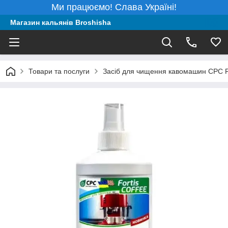
Ми працюємо! Слава Україні!
Магазин кальянів Broshisha
Товари та послуги
Засіб для чищення кавомашин CPC For