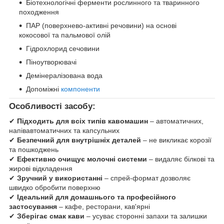
Біотехнологічні ферменти рослинного та тваринного
походження
ПАР (поверхнево-активні речовини) на основі
кокосової та пальмової олій
Гідрохлорид сечовини
Піноутворювачі
Демінералізована вода
Допоміжні
компоненти
Особливості засобу:
✔
Підходить для всіх типів кавомашин
– автоматичних,
напівавтоматичних та капсульних
✔
Безпечний для внутрішніх деталей
– не викликає корозії
та пошкоджень
✔
Ефективно очищує молочні системи
– видаляє білкові та
жирові відкладення
✔
Зручний у використанні
– спрей-формат дозволяє
швидко обробити поверхню
✔
Ідеальний для домашнього та професійного
застосування
– кафе, ресторани, кав'ярні
✔
Зберігає смак кави
– усуває сторонні запахи та залишки