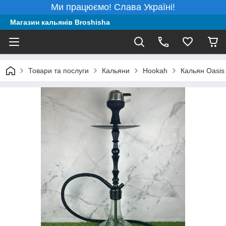
Ми працюємо! Слава Україні!
Магазин кальянів Broshisha
Товари та послуги
Кальяни
Hookah
Кальян Oasis 