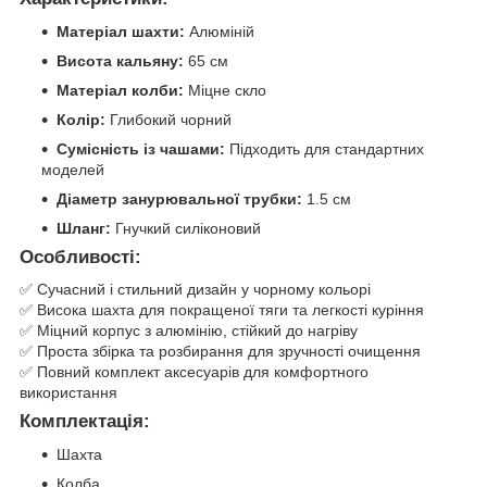
Матеріал шахти:
Алюміній
Висота кальяну:
65 см
Матеріал колби:
Міцне скло
Колір:
Глибокий чорний
Сумісність із чашами:
Підходить для стандартних
моделей
Діаметр занурювальної трубки:
1.5 см
Шланг:
Гнучкий силіконовий
Особливості:
✅ Сучасний і стильний дизайн у чорному кольорі
✅ Висока шахта для покращеної тяги та легкості куріння
✅ Міцний корпус з алюмінію, стійкий до нагріву
✅ Проста збірка та розбирання для зручності очищення
✅ Повний комплект аксесуарів для комфортного
використання
Комплектація:
Шахта
Колба