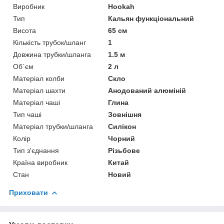
Виробник
Hookah
Тип
Кальян функціональний
Висота
65 см
Кількість трубок/шланг
1
Довжина трубки/шланга
1.5 м
Об`єм
2 л
Матеріал колби
Скло
Матеріал шахти
Анодований алюміній
Матеріал чаші
Глина
Тип чаші
Зовнішня
Матеріал трубки/шланга
Силікон
Колір
Чорний
Тип з'єднання
Різьбове
Країна виробник
Китай
Стан
Новий
Приховати