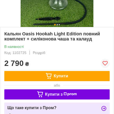
Кальян Oasis Hookah Light Edition повний
комплект + силіконова чаша та калауд
В наявності
Код: 1102725
Роздріб
2 790
₴
Купити
або
Купити з
Що таке купити з Пром?