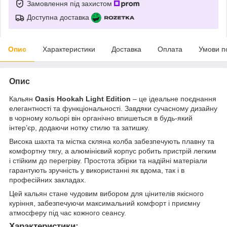
Замовлення під захистом
Доступна доставка
Опис
Характеристики
Доставка
Оплата
Умови п
Опис
Кальян
Oasis Hookah Light Edition
– це ідеальне поєднання
елегантності та функціональності. Завдяки сучасному дизайну
в чорному кольорі він органічно впишеться в будь-який
інтер’єр, додаючи нотку стилю та затишку.
Висока шахта та містка скляна колба забезпечують плавну та
комфортну тягу, а алюмінієвий корпус робить пристрій легким
і стійким до перегріву. Простота збірки та надійні матеріали
гарантують зручність у використанні як вдома, так і в
професійних закладах.
Цей кальян стане чудовим вибором для цінителів якісного
куріння, забезпечуючи максимальний комфорт і приємну
атмосферу під час кожного сеансу.
Характеристики: