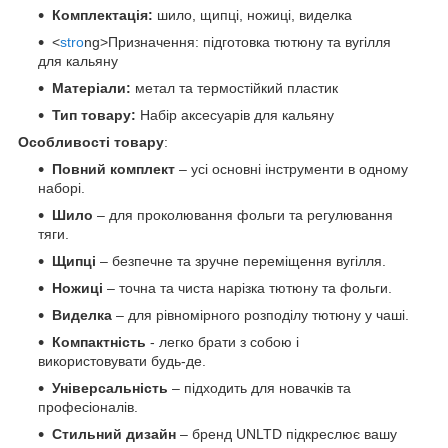
Комплектація:
шило, щипці, ножиці, виделка
<
stro
ng>Призначення: підготовка тютюну та вугілля
для кальяну
Матеріали:
метал та термостійкий пластик
Тип товару:
Набір аксесуарів для кальяну
Особливості товару
:
Повний комплект
– усі основні інструменти в одному
наборі.
Шило
– для проколювання фольги та регулювання
тяги.
Щипці
– безпечне та зручне переміщення вугілля.
Ножиці
– точна та чиста нарізка тютюну та фольги.
Виделка
– для рівномірного розподілу тютюну у чаші.
Компактність
- легко брати з собою і
використовувати будь-де.
Універсальність
– підходить для новачків та
професіоналів.
Стильний дизайн
– бренд UNLTD підкреслює вашу