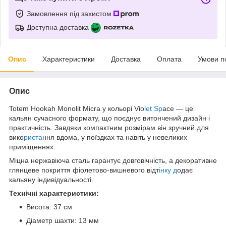
Замовлення під захистом
Доступна доставка
Опис
Характеристики
Доставка
Оплата
Умови п
Опис
Totem Hookah Monolit Micra у кольорі Vio
let Sp
ace — це
кальян сучасного формату, що поєднує витончений дизайн і
практичність. Завдяки компактним розмірам він зручний для
вико
риста
ння вдома, у поїздках та навіть у невеликих
приміщеннях.
Міцна нержавіюча сталь гарантує довговічність, а декоративне
глянцеве покриття фіолетово-вишневого відт
інку д
одає
кальяну індивідуальності.
Технічні характеристики:
Висота: 37 см
Діаметр шахти: 13 мм