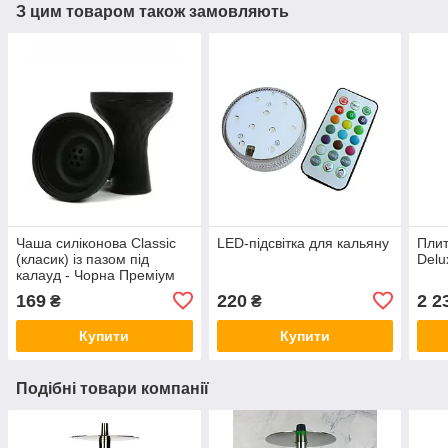
З цим товаром також замовляють
Чаша силіконова Classic
LED-підсвітка для кальяну
Плит
(класик) із пазом під
Delu
калауд - Чорна Преміум
169
220
2 2
₴
₴
Купити
Купити
Подібні товари компанії