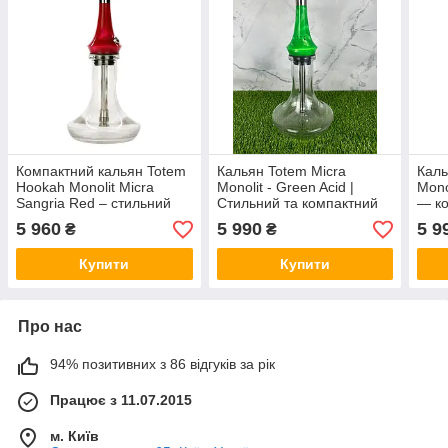
Компактний кальян Totem
Кальян Totem Micra
Каль
Hookah Monolit Micra
Monolit - Green Acid |
Mono
Sangria Red – стильний
Стильний та компактний
— ко
міні-кальян преміум-класу
вибір
суча
5 960
5 990
5 9
₴
₴
з дифузором
диф
Купити
Купити
Про нас
94% позитивних з 86 відгуків за рік
Працює з 11.07.2015
м. Київ