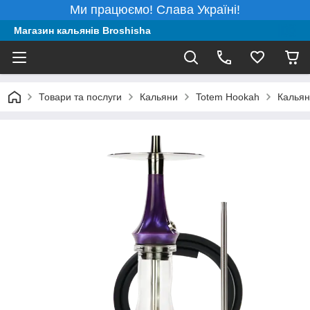
Ми працюємо! Слава Україні!
Магазин кальянів Broshisha
Товари та послуги
Кальяни
Totem Hookah
Кальян