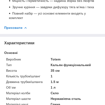
Міцність і герметичність — надійна збірка без люфтів
Зручне куріння — завдяки дифузору тяга м’яка і тиха
Повний набір — усі основні елементи входять у
комплект
Приховати
Характеристики
Основні
Виробник
Totem
Тип
Кальян функціональний
Висота
35 см
Кількість трубок/шланг
1
Довжина трубки/шланга
1.5 м
Об`єм
1 л
Матеріал колби
Скло
Матеріал шахти
Нержавіюча сталь
Матеріал чаші
Глина