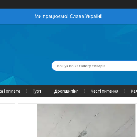
Ми працюємо! Слава Україні!
а і оплата
Гурт
Дропшипінг
Часті питання
Ка