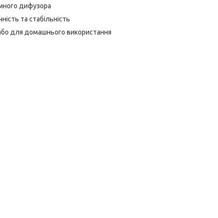
много дифузора
ність та стабільність
 або для домашнього використання