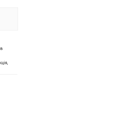
ів
ція,