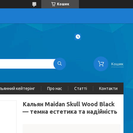
Кошик
Кошик
льянний кейтерінг
Про нас
Статті
Контакти
Кальян Maidan Skull Wood Black
— темна естетика та надійність