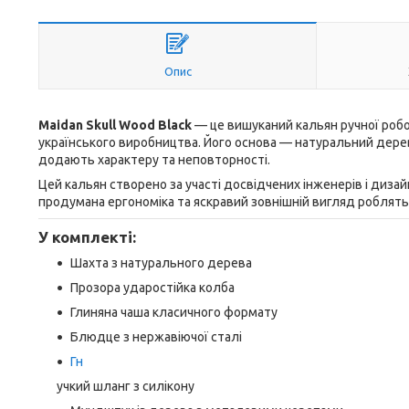
Опис
Maidan Skull Wood Black
— це вишуканий кальян ручної робот
українського виробництва. Його основа — натуральний дерев
додають характеру та неповторності.
Цей кальян створено за участі досвідчених інженерів і дизай
продумана ергономіка та яскравий зовнішній вигляд роблят
У комплекті:
Шахта з натурального дерева
Прозора ударостійка колба
Глиняна чаша класичного формату
Блюдце з нержавіючої сталі
Гн
учкий шланг з силікону