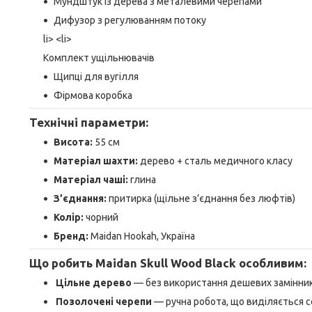
Мундштук із дерева з металевими черепами
Дифузор з регулюванням потоку
li> <li>
Комплект ущільнювачів
Щипці для вугілля
Фірмова коробка
Технічні параметри:
Висота:
55 см
Матеріал шахти:
дерево + сталь медичного класу
Матеріал чаші:
глина
З’єднання:
притирка (щільне з’єднання без люфтів)
Колір:
чорний
Бренд:
Maidan Hookah, Україна
Що робить Maidan Skull Wood Black особливим:
Цільне дерево
— без використання дешевих замінник
Позолочені черепи
— ручна робота, що виділяється 