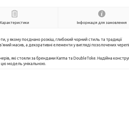
Характеристики
Інформація для замовлення
и, у якому поєднано розкіш, глибокий чорний стиль та традиції
’яний масив, а декоративні елементи у вигляді позолочених череп
нерів, які стояли за брендами Karma та DoubleToke. Надійна конструк
ь цю модель унікальною.