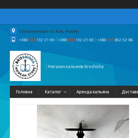
Саксаганського 65, Київ, Україна
+380
(50)
132-21-83
+380
(93)
132-21-83
+380
(97)
852-52-86
Магазин кальянів Broshisha
Головна
Каталог
Аренда кальяна
Доставк