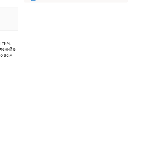
 тим,
блений в
о всім