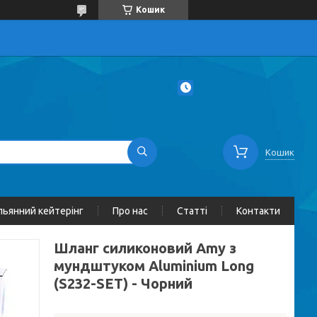
Кошик
Кошик
льянний кейтерінг
Про нас
Статті
Контакти
Шланг силиконовий Amy з
мундштуком Aluminium Long
(S232-SET) - Чорний