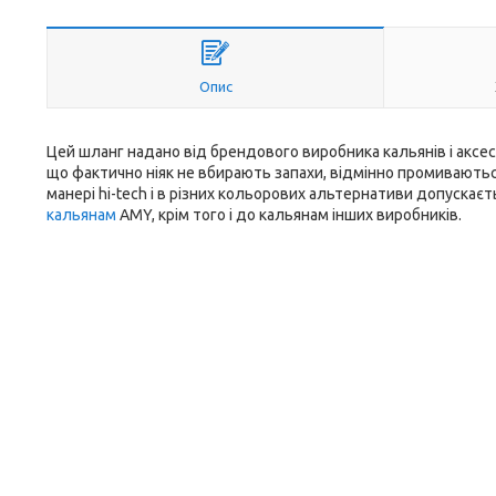
Опис
Цей шланг надано від брендового виробника кальянів і аксес
що фактично ніяк не вбирають запахи, відмінно промиваютьс
манері hi-tech і в різних кольорових альтернативи допускає
кальянам
AMY, крім того і до кальянам інших виробників.