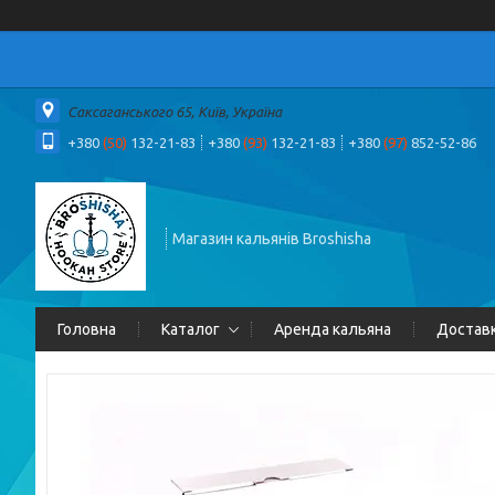
Саксаганського 65, Київ, Україна
+380
(50)
132-21-83
+380
(93)
132-21-83
+380
(97)
852-52-86
Магазин кальянів Broshisha
Головна
Каталог
Аренда кальяна
Доставк