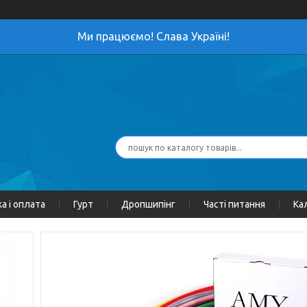
Ми працюємо! Слава Україні!
а і оплата
Гурт
Дропшипінг
Часті питання
Ка