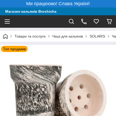
Ми працюємо! Слава Україні!
Магазин кальянів Broshisha
Товари та послуги
Чаші для кальянів
SOLARIS
Ча
Топ продажів