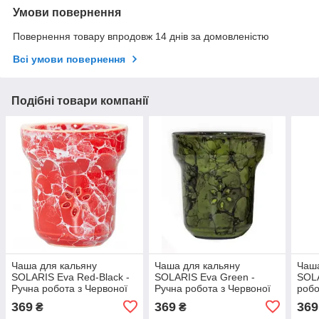
Умови повернення
Повернення товару впродовж 14 днів за домовленістю
Всі умови повернення
Подібні товари компанії
Чаша для кальяну
Чаша для кальяну
Чаша
SOLARIS Eva Red-Black -
SOLARIS Eva Green -
SOLA
Ручна робота з Червоної
Ручна робота з Червоної
робо
та Білої Глини
та Білої Глини
Гли
369
369
369
₴
₴