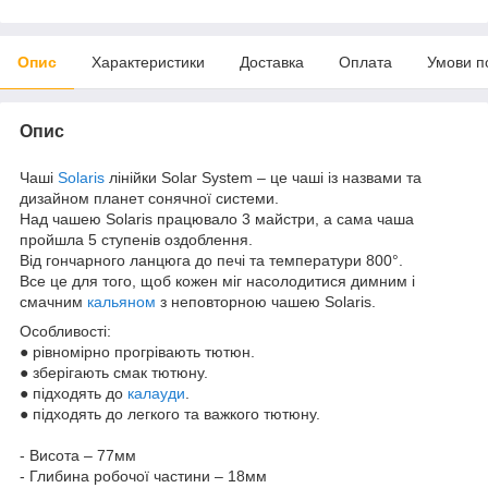
Опис
Характеристики
Доставка
Оплата
Умови п
Опис
Чаші
Solaris
лінійки Solar System – це чаші із назвами та
дизайном планет сонячної системи.
Над чашею Solaris працювало 3 майстри, а сама чаша
пройшла 5 ступенів оздоблення.
Від гончарного ланцюга до печі та температури 800°.
Все це для того, щоб кожен міг насолодитися димним і
смачним
кальяном
з неповторною чашею Solaris.
Особливості:
● рівномірно прогрівають тютюн.
● зберігають смак тютюну.
● підходять до
калауди
.
● підходять до легкого та важкого тютюну.
- Висота – 77мм
- Глибина робочої частини – 18мм