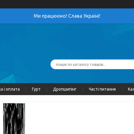
Ми працюємо! Слава Україні!
а і оплата
Гурт
Дропшипінг
Часті питання
Ка