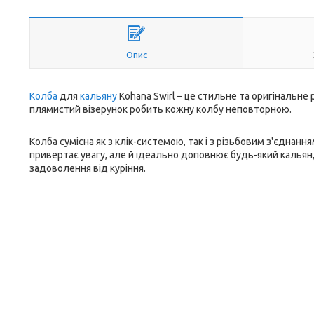
Опис
Колба
для
кальяну
Kohana Swirl – це стильне та оригінальне 
плямистий візерунок робить кожну колбу неповторною.
Колба сумісна як з клік-системою, так і з різьбовим з'єднанн
привертає увагу, але й ідеально доповнює будь-який калья
задоволення від куріння.