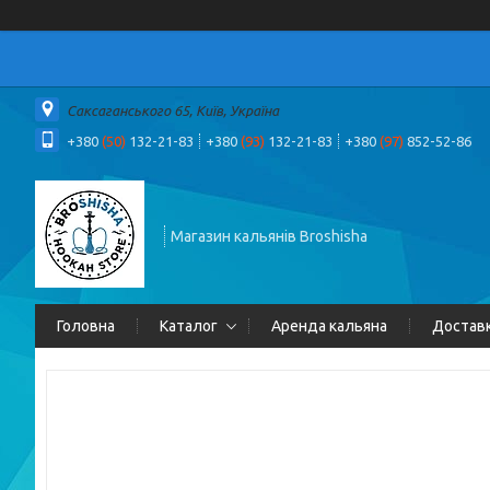
Саксаганського 65, Київ, Україна
+380
(50)
132-21-83
+380
(93)
132-21-83
+380
(97)
852-52-86
Магазин кальянів Broshisha
Головна
Каталог
Аренда кальяна
Доставк