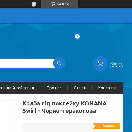
Кошик
Кошик
льянний кейтерінг
Про нас
Статті
Контакти
Колба під поклейку KOHANA
Swirl - Чорно-теракотова
Новинка