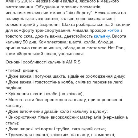
AMIR'S 200R - нержавіючий кальян, якісного німецького
виготовлення. Об'єднання головних елементів
исполняетсяклик системою в "пів обороту". Незважаючи на
велику кількість запчастин, кальян легко складається і
елементарний у зверненні. Шахта розбирається на 2 частини
для комфорту транспортування. Чимала прозора
колба
з
товстого скла, досить важка, даетстойкость
кальяну
. Висота
кальяну 50 див. Комплектовка: шахта, колба, блюдце,
оригінальна глиняна чашка, обладнана системою Hot Pan,
кремнійорганічний шланг, ущільнювачі.
Основні особливості кальянів AMIR'S:
• hi-tech дизайн;
• Дуже важка і потужна шахта, відмінне охолодження диму;
• Дуже важка і товстостінна колба, сміливо переживе легкі
падіння;
• Кріплення шахти і колби (на кліпсах);
• Можна взяти безперешкодно за шахту, при перенесенні
кальяну;
• Дуже витончений дизайн колб і кальяну в цілому;
• Використання тільки високоякісних матеріалів (нержавіюча
сталь);
• Дуже широкі всі порти і трубки, тяга вкрай легка;
• Тримач для шланга, кріпитися на шахту, в комплекті;