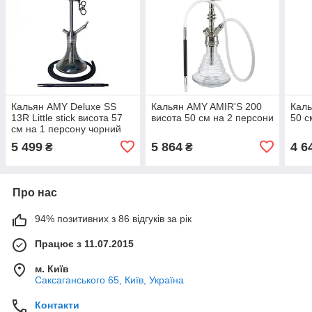
Кальян AMY Deluxe SS
Кальян AMY AMIR'S 200
Каль
13R Little stick висота 57
висота 50 см на 2 персони
50 с
см на 1 персону чорний
5 499
5 864
4 6
₴
₴
Про нас
94% позитивних з 86 відгуків за рік
Працює з 11.07.2015
м. Київ
Саксаганського 65, Київ, Україна
Контакти