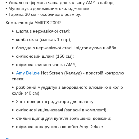
• Унікальна фірмова чаша для кальяну AMY в наборі;
• Мундштук з допоміжним охолодженням;
• Тарілка 30 см - особливого розміру.
Комплектація AMIR'S 200R:
шахта з нержавіючої сталі;
колба скло (ємність 1 літр);
блюдце з нержавіючої сталі і підтримуюча шайба;
силіконовий шланг (150 см);
фірмова глиняна чашка AMY;
Amy Deluxe
Hot Screen (Калауд) - пристрій контролю
спека;
розбірний мундштук з анодованого алюмінію в колір
колби (40 см);
2 шт. поворотні редуктори для шлангу;
силіконові ущільнювачі (запасні в комплекті);
стильні щипці для вугілля збільшеної довжини;
фірмова подарункова коробка Amy Deluxe.