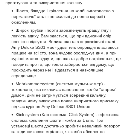
приготування та використання кальяну.
Шахта, блюдце і кріплення на колбі виготовлено з
нержавіючої сталі і не схильні до появи корозії і
окислениям.
Широкі трубки і порти забезпечують кращу тягу і
легкість вдиху, Вам здасться, що при вдиханні опір
повністю відсутня. Велика шахта з нержавіючої сталі
Amy Deluxe SS01 має чудові теплопровідні властивості,
працює на всі сто, вона чудово охолоджує дим, а при
курінні можна відчути, що шахта добре нагрівається, це
говорить про те, що тепло забирається від диму, що
проходить через неї і віддається в навколишнє
середовище.
Mehrkammersystem (система мульти-камер) -
технологія, яка виключає наповнення колби "старим"
димом, дим не затримується всередині кальяну,
завдяки чому виключена поява ниприятного присмаку
під час куріння Amy Deluxe SS01 Unique.
Klick system (Клік система, Click System) - ефективна
система кріплення шахти і колби за 1 клік. При
установці шахти достатньо зробити невеликий поворот
за годинниковою стрілкою, як колба абсолютно