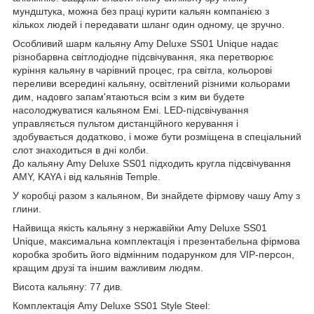
мундштука, можна без праці курити кальян компанією з
кількох людей і передавати шланг один одному, це зручно.
Особливий шарм кальяну Amy Deluxe SS01 Unique надає
різнобарвна світлодіодне підсвічування, яка перетворює
куріння кальяну в чарівний процес, гра світла, кольорові
переливи всередині кальяну, освітлений різними кольорами
дим, надовго запам'ятаються всім з ким ви будете
насолоджуватися кальяном Емі. LED-підсвічування
управляється пультом дистанційного керування і
здобувається додатково, і може бути розміщена в спеціальний
слот знаходиться в дні колби.
До кальяну Amy Deluxe SS01 підходить кругла підсвічування
AMY, KAYA і від кальянів Temple.
У коробці разом з кальяном, Ви знайдете фірмову чашу Amy з
глини.
Найвища якість кальяну з нержавійки Amy Deluxe SS01
Unique, максимальна комплектація і презентабельна фірмова
коробка зробить його відмінним подарунком для VIP-персон,
кращим друзі та іншим важливим людям.
Висота кальяну: 77 див.
Комплектація Amy Deluxe SS01 Style Steel: