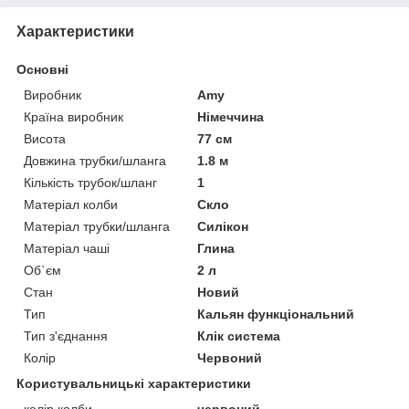
Характеристики
Основні
Виробник
Amy
Країна виробник
Німеччина
Висота
77 см
Довжина трубки/шланга
1.8 м
Кількість трубок/шланг
1
Матеріал колби
Скло
Матеріал трубки/шланга
Силікон
Матеріал чаші
Глина
Об`єм
2 л
Стан
Новий
Тип
Кальян функціональний
Тип з'єднання
Клік система
Колір
Червоний
Користувальницькі характеристики
колір колби
червоний