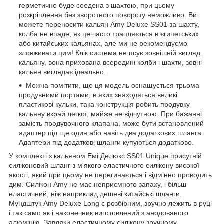
герметично буде соедена з шахтою, при цьому
розкріплення без зворотного повороту неможливо. Ви
можете переносити кальян Amy Deluxe SS01 за шахту,
колба не впаде, як це часто трапляється в єгипетських
або китайських кальянах, але ми не рекомендуємо
зловживати цим! Клік система не псує зовнішній вигляд
кальяну, вона прихована всередині колби і шахти, зовні
кальян виглядає ідеально.
Можна помітити, що ця модель оснащується трьома
продувними портами, в яких знаходяться великі
пластикові кульки, така конструкція робить продувку
кальяну вкрай легкої, майже не відчутною. При бажанні
замість продувочного клапана, може бути встановлений
адаптер під ще один або навіть два додаткових шланга.
Адаптери під додаткові шланги купуються додатково.
У комплекті з кальяном Емі Делюкс SS01 Unique присутній
силіконовий шланг з м'якого еластичного силікону високої
якості, який при цьому не перегинається і відмінно проводить
дим. Силікон Amy не має неприємного запаху, і більш
еластичний, ніж наприклад дешеві китайські шланги.
Мундштук Amy Deluxe Long є розбірним, зручно лежить в руці
і так само як і наконечник виготовлений з анодованого
алюмінію. Завдяки еластичному силікону зручному