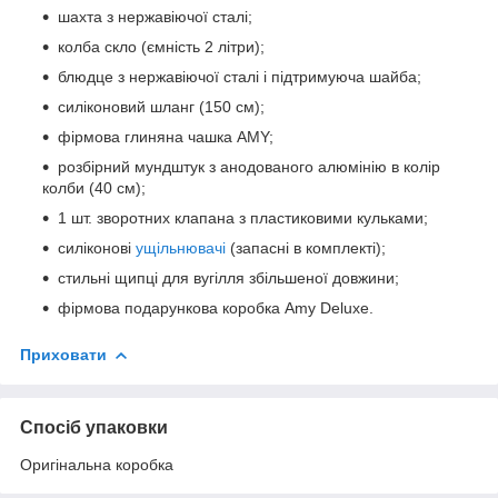
шахта з нержавіючої сталі;
колба скло (ємність 2 літри);
блюдце з нержавіючої сталі і підтримуюча шайба;
силіконовий шланг (150 см);
фірмова глиняна чашка AMY;
розбірний мундштук з анодованого алюмінію в колір
колби (40 см);
1 шт. зворотних клапана з пластиковими кульками;
силіконові
ущільнювачі
(запасні в комплекті);
стильні щипці для вугілля збільшеної довжини;
фірмова подарункова коробка Amy Deluxe.
Приховати
Спосіб упаковки
Оригінальна коробка