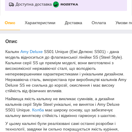
Доступна доставка
Опис
Характеристики
Доставка
Оплата
Умови п
Опис
Кальян
Amy Deluxe
SS01 Unique (Емі Делюкс SS01) - дана
модель відноситься до флагманської лінійки SS (Steel Style).
Кальяни серії SS це преміум моделі, вони виготовлені з
високоякісної нержавіючої сталі, що володіють
неперевершеними характеристиками і унікальним дизайном.
Нержавіюча сталь, використана при виробництві кальянів Amy
Deluxe SS не схильна до корозії, окислення і має високу
стійкість від фізичних впливів.
Найвища якість кальяну не викликає сумнівів, а дизайни
кальянів серії Style Steel унікальні, не виняток і Amy Deluxe
SS01 Unique.
Колба
має широку основу, що забезпечує
кальяну виняткову стійкість і відмінно гармонує з шахтою.
У цьому кальяні були реалізовані самі останні розробки і
технології, завдяки їм сильно покращується якість куріння,