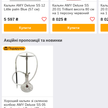
Кальян AMY Deluxe SS 12
Кальян AMY Deluxe SS
Каль
Little palm Blue (57 см)
20.01 Trilliant висота 80 см
20.0
на 1 персону червоний
на 1
5 597
8 025
8 0
₴
₴
Купити
Купити
Акційні пропозиції та новинки
Подарунок
Хороший кальян зі скляною
колбою AMY Deluxe SS 05