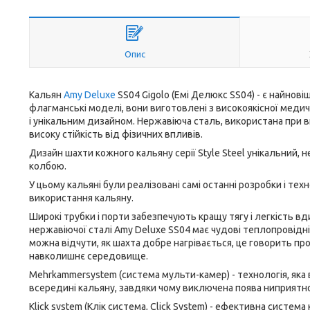
Опис
Кальян
Amy Deluxe
SS04 Gigolo (Емі Делюкс SS04) - є найновіш
флагманські моделі, вони виготовлені з високоякісної мед
і унікальним дизайном. Нержавіюча сталь, використана при ви
високу стійкість від фізичних впливів.
Дизайн шахти кожного кальяну серії Style Steel унікальний, 
колбою.
У цьому кальяні були реалізовані самі останні розробки і тех
використання кальяну.
Широкі трубки і порти забезпечують кращу тягу і легкість вд
нержавіючої сталі Amy Deluxe SS04 має чудові теплопровідні 
можна відчути, як шахта добре нагрівається, це говорить про
навколишнє середовище.
Mehrkammersystem (система мульти-камер) - технологія, як
всередині кальяну, завдяки чому виключена поява ниприятног
Klick system (Клік система, Click System) - ефективна систем