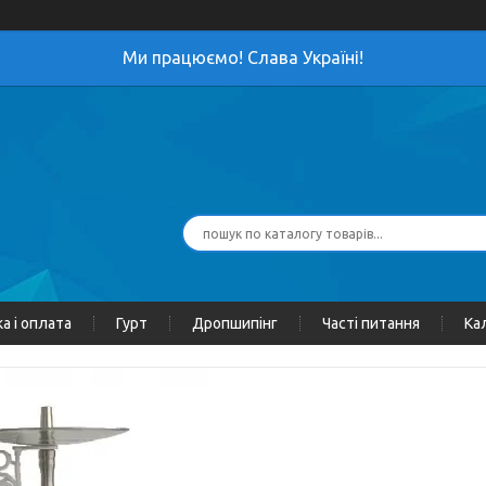
Ми працюємо! Слава Україні!
а і оплата
Гурт
Дропшипінг
Часті питання
Ка