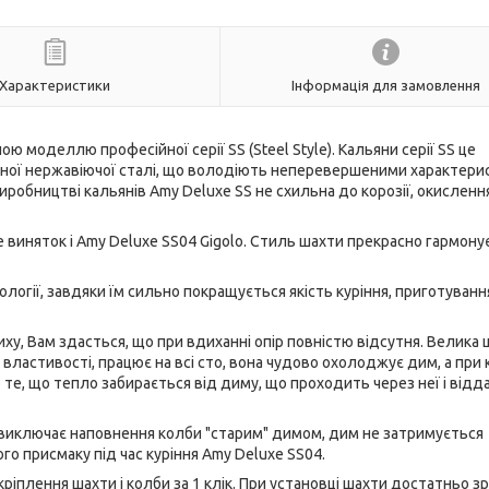
Характеристики
Інформація для замовлення
ою моделлю професійної серії SS (Steel Style). Кальяни серії SS це
ичної нержавіючої сталі, що володіють неперевершеними характер
робництві кальянів Amy Deluxe SS не схильна до корозії, окислення
не виняток і Amy Deluxe SS04 Gigolo. Стиль шахти прекрасно гармонує
нології, завдяки їм сильно покращується якість куріння, приготуванн
иху, Вам здасться, що при вдиханні опір повністю відсутня. Велика 
властивості, працює на всі сто, вона чудово охолоджує дим, а при к
 те, що тепло забирається від диму, що проходить через неї і відд
а виключає наповнення колби "старим" димом, дим не затримується
о присмаку під час куріння Amy Deluxe SS04.
а кріплення шахти і колби за 1 клік. При установці шахти достатньо з