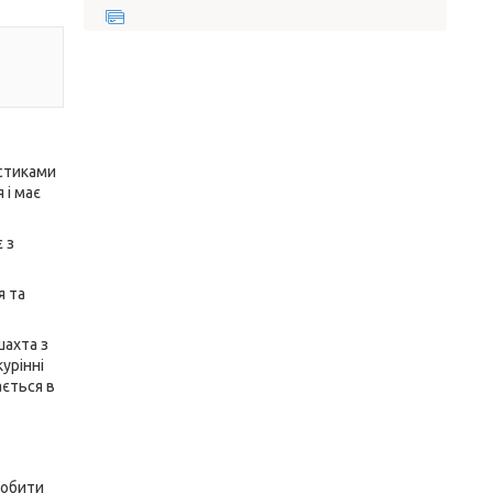
истиками
 і має
 з
я та
шахта з
урінні
ається в
робити