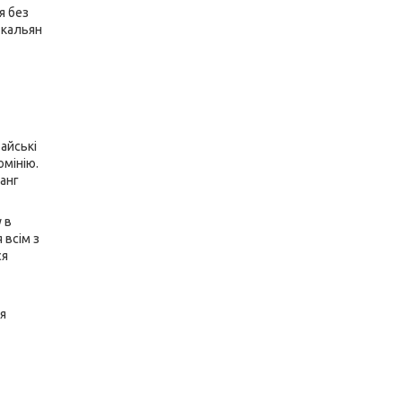
я без
 кальян
айські
юмінію.
анг
 в
 всім з
ся
я