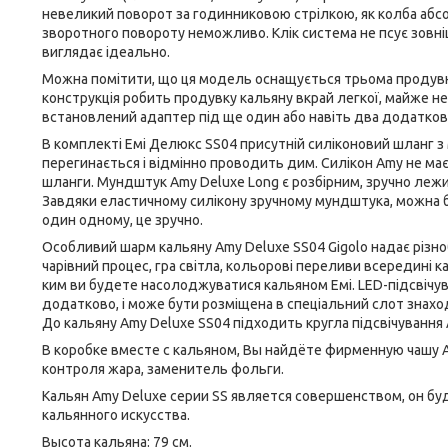
невеликий поворот за годинниковою стрілкою, як колба абс
зворотного повороту неможливо. Клік система не псує зовніш
виглядає ідеально.
Можна помітити, що ця модель оснащується трьома продувни
конструкція робить продувку кальяну вкрай легкої, майже н
встановлений адаптер під ще один або навіть два додатков
В комплекті Емі Делюкс SS04 присутній силіконовий шланг з м
перегинається і відмінно проводить дим. Силікон Amy не має
шланги. Мундштук Amy Deluxe Long є розбірним, зручно лежит
Завдяки еластичному силікону зручному мундштука, можна бе
один одному, це зручно.
Особливий шарм кальяну Amy Deluxe SS04 Gigolo надає різноб
чарівний процес, гра світла, кольорові переливи всередині 
ким ви будете насолоджуватися кальяном Емі. LED-підсвічу
додатково, і може бути розміщена в спеціальний слот знаход
До кальяну Amy Deluxe SS04 підходить кругла підсвічування A
В коробке вместе с кальяном, Вы найдёте фирменную чашу Am
контроля жара, заменитель фольги.
Кальян Amy Deluxe серии SS является совершенством, он бу
кальянного искусства.
Высота кальяна: 79 см.