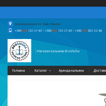
Саксаганського 65, Київ, Україна
+380
(50)
132-21-83
+380
(93)
132-21-83
+380
(97)
852-52-86
Магазин кальянів Broshisha
Головна
Каталог
Аренда кальяна
Доставк