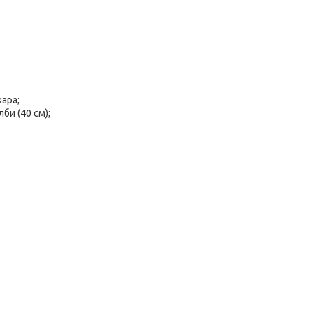
жара;
би (40 см);