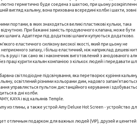
олютно герметично буде соедена з шахтою, при цьому розкріпленн
ній вигляд кальяну, вона прихована всередині колби і шахти, зовні
ми портами, в яких знаходяться великі пластикові кульки, така
е відчутною. При бажанні замість продувочного клапана, може бути
их шланга. Адаптери під додаткові шланги купуються додатково.
'якого еластичного силікону високої якості, який при цьому не
 неприємного запаху, і більш еластичний, ніж наприклад дешеві кит
ь в руці і так само як і наконечник виготовлений з анодованого ал
з праці курити кальян компанією з кількох людей і передавати шл
арвна світлодіодне підсвічування, яка перетворює куріння кальяну
кальяну, освітлений різними кольорами дим, надовго запам'ятаються
вання управляється пультом дистанційного керування і здобуваєть
иться в дні колби.
MY, KAYA і від кальянів Temple.
y из глины, а также устрой Amy Deluxe Hot Screen - устройство дл
дет отличным подарком для важных людей (VIP), друзей и ценитей