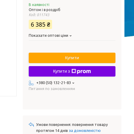
В наявності
Оптом і в роздріб
Код:
811743
6 385 ₴
Показати оптові ціни
Купити
Купити з
+380 (50) 132-21-83
Питання по замовленням
повернення товару
протягом 14 днів
за домовленістю