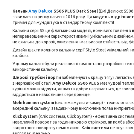
Кальян
Amy Deluxe
SS06 PLUS Dark Steel
(Емі Делюкс SS06
з'явилася на ринку навесні 2016 року. Ця
модель відрізняєт
тримач для мундштука в стандартному комплекті!
Кальяни серії SS це флагманські моделі, вони виготовлені з
неперевершеними характеристиками і унікальним дизайном.
не схильна до корозії, окислення і має високу стійкість від ф
Дизайн шахти кожного кальяну серії Style Steel унікальний, н
колбою.
У цьому кальяні були реалізовані самі останні розробки і тех
використання кальяну.
Широкі трубки і порти
забезпечують кращу тягу і легкість 
з нержавіючої сталі
Amy Deluxe SS06 PLUS
має чудові тепло
курінні можна відчути, як шахта добре нагрівається, це гово
віддається в навколишнє середовище.
Mehrkammersystem
(система мульти-камер) - технологія, 
всередині кальяну, завдяки чому виключена поява ниприятно
Klick system
(Клік система, Click System) - ефективна систем
невеликий поворот за годинниковою стрілкою, як колба абс
зворотного повороту неможливо.
Клік система
не псує зовн
виглядає ідеально.