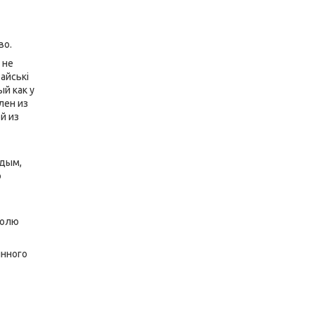
во.
 не
айські
й как у
лен из
й из
т
 дым,
о
ролю
янного