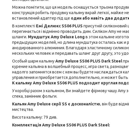
Можна помітити, що ця модель оснащується трьома продувни
конструкція робить продувку кальяну вкрай легкої, майже н
встановлений адаптер під ще
один або навіть два додат
В комплекті
Емі Делюкс SS06 PLUS
присутній силіконовий ш
перегинається і відмінно проводить дим. Силікон Amy не має
шланги.
Мундштук Amy Deluxe Long
в этом кальяне изгото
предыдущих моделей, но длина мундштука осталась как и ран
анодированного алюминия. Благодаря эластичному силикону
нескольких человек и передавать шланг друг другу, это удо
Особый шарм кальяну
Amy Deluxe SS06 PLUS Dark Steel
пр
курение кальяна в волшебный процесс, игра света, разноц
надолго запомнятся всем с кем вы будете наслаждаться ка
управления и приобретается дополнительно, и может быть
К кальяну Amy Deluxe SS06 PLUS подходит круглая под
У коробці разом з кальяном, Ви знайдете фірмову чашу Amy з
спека, замінник фольги.
Кальян Amy Deluxe серії SS є досконалістю
, він буде від
мистецтва.
Висота кальяну: 79 див.
Комплектація Amy Deluxe SS06 PLUS Dark Steel: