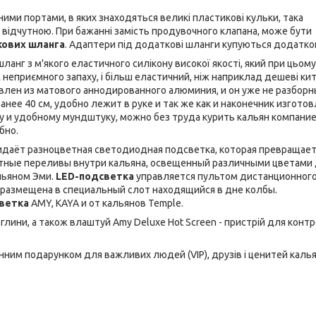
ми портами, в яких знаходяться великі пластикові кульки, така
е відчутною. При бажанні замість продувочного клапана, може бути
кових шланга
. Адаптери під додаткові шланги купуються додатко
ланг з м'якого еластичного силікону високої якості, який при цьому
 неприємного запаху, і більш еластичний, ніж наприклад дешеві кит
влен из матового аннодированного алюминия, и он уже не разборны
ее 40 см, удобно лежит в руке и так же как и наконечник изготов
 и удобному мундштуку, можно без труда курить кальян компание
бно.
идаёт разноцветная светодиодная подсветка, которая превращае
ветные переливы внутри кальяна, освещенный различными цветами
льяном Эми.
LED-подсветка
управляется пультом дистанционног
 размещена в специальный слот находящийся в дне колбы.
светка
AMY, KAYA и от кальянов Temple.
 глини, а також влаштуй Amy Deluxe Hot Screen - пристрій для конт
мінним подарунком для важливих людей (VIP), друзів і ценитей каль