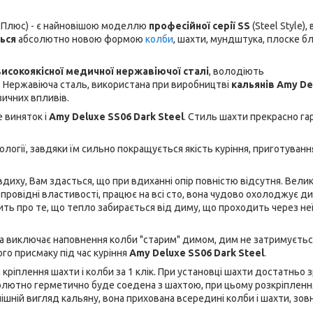
 Плюс) - є найновішою моделлю
професійної серії SS
(Steel Style),
ься
абсолютно новою формою
колби
, шахти, мундштука, плоске б
високоякісної медичної нержавіючої сталі
, володіють
 Нержавіюча сталь, використана при виробництві
кальянів Amy De
ізичних впливів.
е виняток і
Amy Deluxe SS06 Dark Steel
. Стиль шахти прекрасно га
нології, завдяки їм сильно покращується якість куріння, приготуванн
вдиху, Вам здасться, що при вдиханні опір повністю відсутня. Вели
провідні властивості, працює на всі сто, вона чудово охолоджує ди
рить про те, що тепло забирається від диму, що проходить через неї
яка виключає наповнення колби "старим" димом, дим не затримуєтьс
го присмаку під час куріння
Amy Deluxe SS06 Dark Steel
.
а кріплення шахти і колби за 1 клік. При установці шахти достатньо 
олютно герметично буде соедена з шахтою, при цьому розкріпленн
ішній вигляд кальяну, вона прихована всередині колби і шахти, зов