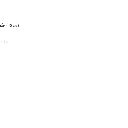
и (40 см);
пека;