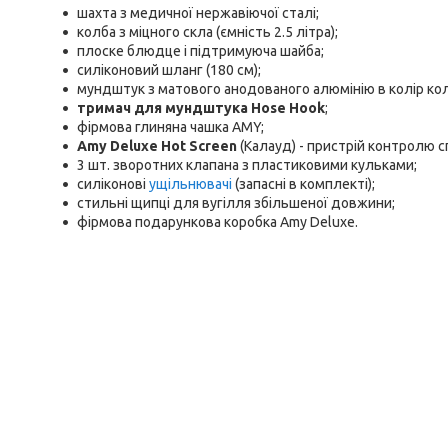
шахта з медичної нержавіючої сталі;
колба з міцного скла (ємність 2.5 літра);
плоске блюдце і підтримуюча шайба;
силіконовий шланг (180 см);
мундштук з матового анодованого алюмінію в колір колб
тримач для мундштука Hose Hook
;
фірмова глиняна чашка AMY;
Amy Deluxe Hot Screen
(Калауд) - пристрій контролю с
3 шт. зворотних клапана з пластиковими кульками;
силіконові
ущільнювачі
(запасні в комплекті);
стильні щипці для вугілля збільшеної довжини;
фірмова подарункова коробка Amy Deluxe.