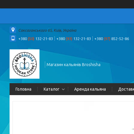
Саксаганського 65, Київ, Україна
+380
(50)
132-21-83
+380
(93)
132-21-83
+380
(97)
852-52-86
Магазин кальянів Broshisha
Головна
Каталог
Аренда кальяна
Доставк