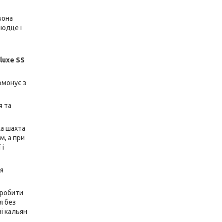
 вона
людце і
luxe SS
рмонує з
я та
ка шахта
м, а при
 і
я
зробити
я без
ні кальян