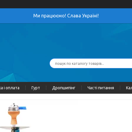
Ми працюємо! Слава Україні!
а і оплата
Гурт
Дропшипінг
Часті питання
Ка