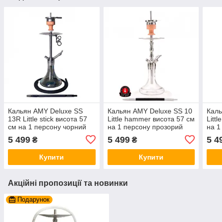
Кальян AMY Deluxe SS
Кальян AMY Deluxe SS 10
Каль
13R Little stick висота 57
Little hammer висота 57 см
Litt
см на 1 персону чорний
на 1 персону прозорий
на 1
5 499
5 499
5 4
₴
₴
Купити
Купити
Акційні пропозиції та новинки
Подарунок