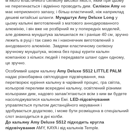
м'якого еластичного силікону високої якості, який при цьому
не перегинається і відмінно проводить дим.
Силікон Amy
не
має неприємного запаху, і більш еластичний, ніж наприклад
дешеві китайські шланги.
Мундштук Amy Deluxe Long
у
цьому кальяні виготовлений з матового аннодированного
алюмінію, і він вже не розбірний як у попередніх моделей,
але довжина мундштука залишилася як і раніше 40 см, зручно
лежить в руці і так само як і наконечник виготовлений з
анодованого алюмінію. Завдяки еластичному силікону
зручному мундштука, можна без праці курити кальян
компанією з кількох людей і передавати шланг один одному,
це зручно.
Особливий шарм кальяну
Amy Deluxe SS12 LITTLE PALM
надає різнобарвна світлодіодне підсвічування, яка
перетворює куріння кальяну в чарівний процес, гра світла,
кольорові переливи всередині кальяну, освітлений різними
кольорами дим, надовго запам'ятаються всім з ким ви будете
насолоджуватися кальяном Емі.
LED-підсвічування
управляється пультом дистанційного керування і
здобувається додатково, і може бути розміщена в спеціальний
слот знаходиться в дні колби.
До кальяну Amy Deluxe SS12 підходить кругла
підсвічування
AMY, KAYA і від кальянів Temple.