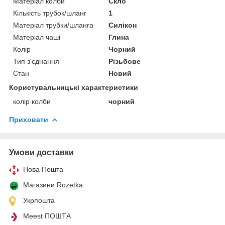
Матеріал колби
Скло
Кількість трубок/шланг
1
Матеріал трубки/шланга
Силікон
Матеріал чаші
Глина
Колір
Чорний
Тип з'єднання
Різьбове
Стан
Новий
Користувальницькі характеристики
колір колби
чорний
Приховати
Умови доставки
Нова Пошта
Магазини Rozetka
Укрпошта
Meest ПОШТА