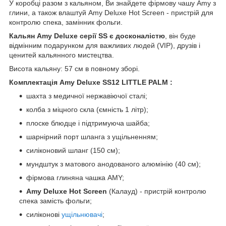
У коробці разом з кальяном, Ви знайдете фірмову чашу Amy з
глини, а також влаштуй Amy Deluxe Hot Screen - пристрій для
контролю спека, замінник фольги.
Кальян Amy Deluxe серії SS є досконалістю
, він буде
відмінним подарунком для важливих людей (VIP), друзів і
ценитей кальянного мистецтва.
Висота кальяну: 57 см в повному зборі.
Комплектація Amy Deluxe SS12 LITTLE PALM
:
шахта з медичної нержавіючої сталі;
колба з міцного скла (ємність 1 літр);
плоске блюдце і підтримуюча шайба;
шарнірний порт шланга з ущільненням;
силіконовий шланг (150 см);
мундштук з матового анодованого алюмінію (40 см);
фірмова глиняна чашка AMY;
Amy Deluxe Hot Screen
(Калауд) - пристрій контролю
спека замість фольги;
силіконові
ущільнювачі
;