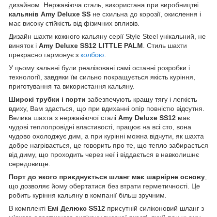
дизайном. Нержавіюча сталь, використана при виробництві
кальянів Amy Deluxe SS
не схильна до корозії, окислення і
має високу стійкість від фізичних впливів.
Дизайн шахти кожного кальяну серії Style Steel унікальний, не
виняток і
Amy Deluxe SS12 LITTLE PALM
. Стиль шахти
прекрасно гармонує з
колбою
.
У цьому кальяні були реалізовані самі останні розробки і
технології, завдяки їм сильно покращується якість куріння,
приготування та використання кальяну.
Широкі трубки і порти
забезпечують кращу тягу і легкість
вдиху, Вам здасться, що при вдиханні опір повністю відсутня.
Велика шахта з нержавіючої сталі
Amy Deluxe SS12
має
чудові теплопровідні властивості, працює на всі сто, вона
чудово охолоджує дим, а при курінні можна відчути, як шахта
добре нагрівається, це говорить про те, що тепло забирається
від диму, що проходить через неї і віддається в навколишнє
середовище.
Порт до якого приєднується шланг має шарнірне основу
,
що дозволяє йому обертатися без втрати герметичності. Це
робить куріння кальяну в компанії більш зручним.
В комплекті
Емі Делюкс SS12
присутній силіконовий шланг з