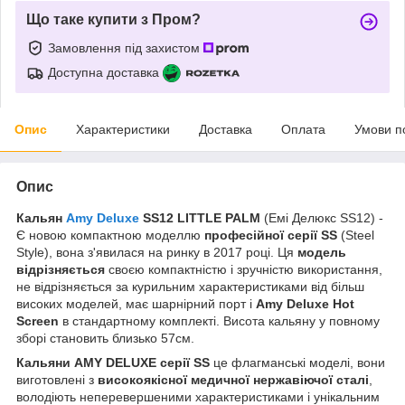
Що таке купити з Пром?
Замовлення під захистом
Доступна доставка
Опис
Характеристики
Доставка
Оплата
Умови п
Опис
Кальян
Amy Deluxe
SS12 LITTLE PALM
(Емі Делюкс SS12) -
Є новою компактною моделлю
професійної серії SS
(Steel
Style), вона з'явилася на ринку в 2017 році. Ця
модель
відрізняється
своєю компактністю і зручністю використання,
не відрізняється за курильним характеристиками від більш
високих моделей, має шарнірний порт і
Amy Deluxe Hot
Screen
в стандартному комплекті. Висота кальяну у повному
зборі становить близько 57см.
Кальяни AMY DELUXE серії SS
це флагманські моделі, вони
виготовлені з
високоякісної медичної нержавіючої сталі
,
володіють неперевершеними характеристиками і унікальним