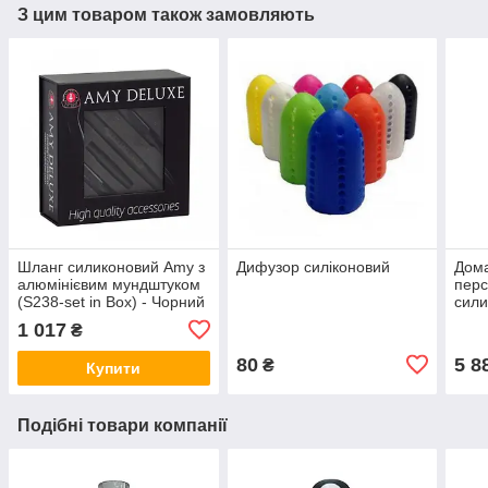
З цим товаром також замовляють
Шланг силиконовий Amy з
Дифузор силіконовий
Дома
алюмінієвим мундштуком
перс
(S238-set in Box) - Чорний
сил
Sunp
1 017
₴
Blue
80
5 8
₴
Купити
Подібні товари компанії