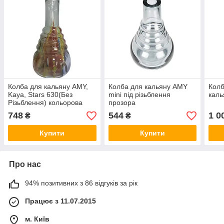
Колба для кальяну AMY,
Колба для кальяну AMY
Колб
Kaya, Stars 630(Без
mini під різьблення
каль
Різьблення) кольорова
прозора
748
544
1 0
₴
₴
Купити
Купити
Про нас
94% позитивних з 86 відгуків за рік
Працює з 11.07.2015
м. Київ