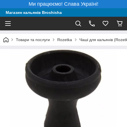
Ми працюємо! Слава Україні!
Магазин кальянів Broshisha
Товари та послуги
Rozetka
Чаші для кальянів (Rozet