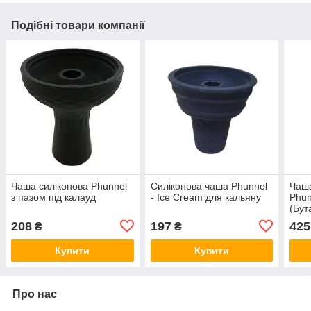
Подібні товари компанії
Чаша силіконова Phunnel
Силіконова чаша Phunnel
Чаша
з пазом під калауд
- Ice Cream для кальяну
Phun
(Бут
208
197
425
₴
₴
Купити
Купити
Про нас