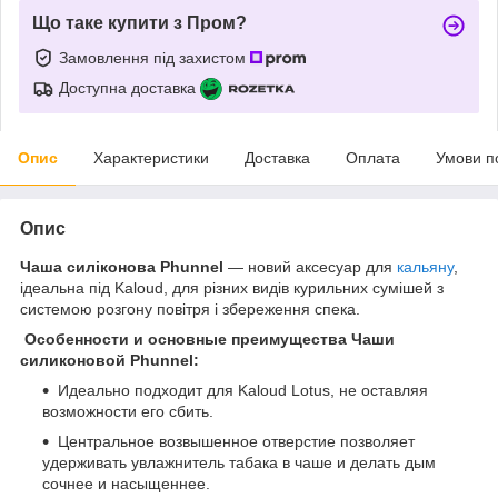
Що таке купити з Пром?
Замовлення під захистом
Доступна доставка
Опис
Характеристики
Доставка
Оплата
Умови п
Опис
Чаша силіконова Phunnel
— новий аксесуар для
кальяну
,
ідеальна під Kaloud, для різних видів курильних сумішей з
системою розгону повітря і збереження спека.
Особенности и основные преимущества Чаши
силиконовой Phunnel:
Идеально подходит для Kaloud Lotus, не оставляя
возможности его сбить.
Центральное возвышенное отверстие позволяет
удерживать увлажнитель табака в чаше и делать дым
сочнее и насыщеннее.