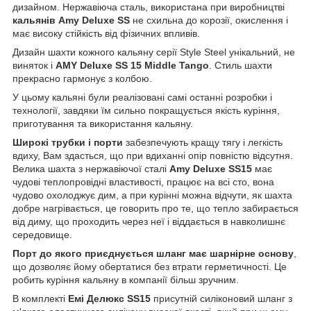
дизайном. Нержавіюча сталь, використана при виробництві
кальянів Amy Deluxe SS
не схильна до корозії, окислення і
має високу стійкість від фізичних впливів.
Дизайн шахти кожного кальяну серії Style Steel унікальний, не
виняток і
AMY Deluxe SS 15 Middle Tango
. Стиль шахти
прекрасно гармонує з колбою.
У цьому кальяні були реалізовані самі останні розробки і
технології, завдяки їм сильно покращується якість куріння,
приготування та використання кальяну.
Широкі трубки і порти
забезпечують кращу тягу і легкість
вдиху, Вам здасться, що при вдиханні опір повністю відсутня.
Велика шахта з нержавіючої сталі
Amy Deluxe SS15
має
чудові теплопровідні властивості, працює на всі сто, вона
чудово охолоджує дим, а при курінні можна відчути, як шахта
добре нагрівається, це говорить про те, що тепло забирається
від диму, що проходить через неї і віддається в навколишнє
середовище.
Порт до якого приєднується шланг має шарнірне основу
,
що дозволяє йому обертатися без втрати герметичності. Це
робить куріння кальяну в компанії більш зручним.
В комплекті
Емі Делюкс SS15
присутній силіконовий шланг з