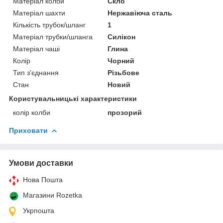
Матеріал колби
Скло
Матеріал шахти
Нержавіюча сталь
Кількість трубок/шланг
1
Матеріал трубки/шланга
Силікон
Матеріал чаші
Глина
Колір
Чорний
Тип з'єднання
Різьбове
Стан
Новий
Користувальницькі характеристики
колір колби
прозорий
Приховати
Умови доставки
Нова Пошта
Магазини Rozetka
Укрпошта