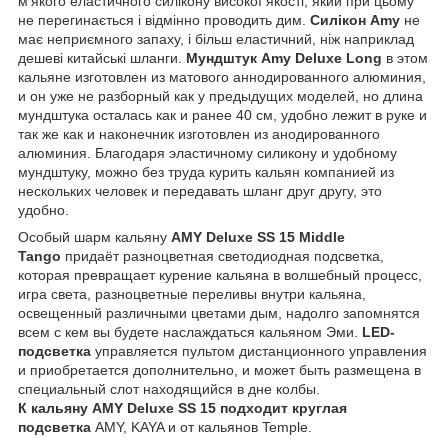
м'якого еластичного силікону високої якості, який при цьому
не перегинається і відмінно проводить дим.
Силікон Amy
не
має неприємного запаху, і більш еластичний, ніж наприклад
дешеві китайські шланги.
Мундштук Amy Deluxe Long
в этом
кальяне изготовлен из матового аннодированного алюминия,
и он уже не разборный как у предыдущих моделей, но длина
мундштука осталась как и ранее 40 см, удобно лежит в руке и
так же как и наконечник изготовлен из анодированного
алюминия. Благодаря эластичному силикону и удобному
мундштуку, можно без труда курить кальян компанией из
нескольких человек и передавать шланг друг другу, это
удобно.
Особый шарм кальяну
AMY Deluxe SS 15 Middle
Tango
придаёт разноцветная светодиодная подсветка,
которая превращает курение кальяна в волшебный процесс,
игра света, разноцветные переливы внутри кальяна,
освещенный различными цветами дым, надолго запомнятся
всем с кем вы будете наслаждаться кальяном Эми.
LED-
подсветка
управляется пультом дистанционного управления
и приобретается дополнительно, и может быть размещена в
специальный слот находящийся в дне колбы.
К кальяну AMY Deluxe SS 15 подходит круглая
подсветка
AMY, KAYA и от кальянов Temple.