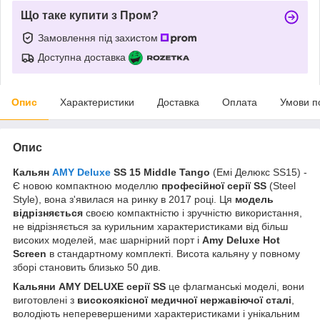
Що таке купити з Пром?
Замовлення під захистом
Доступна доставка
Опис
Характеристики
Доставка
Оплата
Умови п
Опис
Кальян
AMY Deluxe
SS 15 Middle Tango
(Емі Делюкс SS15) -
Є новою компактною моделлю
професійної серії SS
(Steel
Style), вона з'явилася на ринку в 2017 році. Ця
модель
відрізняється
своєю компактністю і зручністю використання,
не відрізняється за курильним характеристиками від більш
високих моделей, має шарнірний порт і
Amy Deluxe Hot
Screen
в стандартному комплекті. Висота кальяну у повному
зборі становить близько 50 див.
Кальяни AMY DELUXE серії SS
це флагманські моделі, вони
виготовлені з
високоякісної медичної нержавіючої сталі
,
володіють неперевершеними характеристиками і унікальним