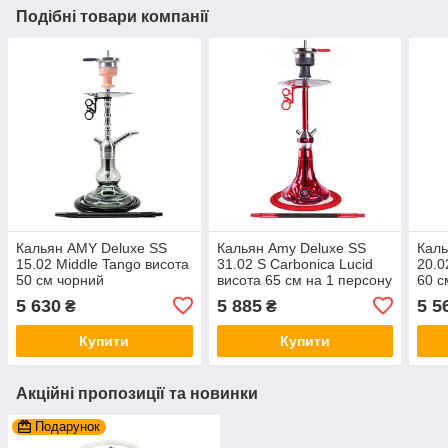
Подібні товари компанії
Кальян AMY Deluxe SS
Кальян Amy Deluxe SS
Каль
15.02 Middle Tango висота
31.02 S Carbonica Lucid
20.02
50 см чорний
висота 65 см на 1 персону
60 с
червоний
5 630
5 885
5 5
₴
₴
Купити
Купити
Акційні пропозиції та новинки
Подарунок