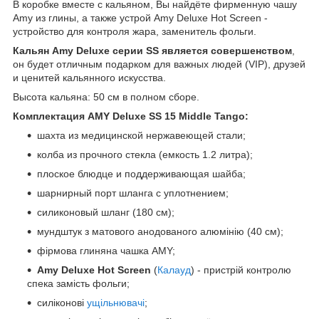
В коробке вместе с кальяном, Вы найдёте фирменную чашу
Amy из глины, а также устрой Amy Deluxe Hot Screen -
устройство для контроля жара, заменитель фольги.
Кальян Amy Deluxe серии SS является совершенством
,
он будет отличным подарком для важных людей (VIP), друзей
и ценитей кальянного искусства.
Высота кальяна: 50 см в полном сборе.
Комплектация AMY Deluxe SS 15 Middle Tango
:
шахта из медицинской нержавеющей стали;
колба из прочного стекла (емкость 1.2 литра);
плоское блюдце и поддерживающая шайба;
шарнирный порт шланга с уплотнением;
силиконовый шланг (180 см);
мундштук з матового анодованого алюмінію (40 см);
фірмова глиняна чашка AMY;
Amy Deluxe Hot Screen
(
Калауд
) - пристрій контролю
спека замість фольги;
силіконові
ущільнювачі
;