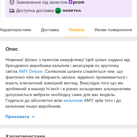
Замовлення під захистом
Доступна доставка
Характеристики
Доставка
Оплата
Умови повернення
Опис
Новинка! Шланг з принтом камуфляжу! Цей шланг надано від
брендового виробника кальянів і аксесуарів по круглому
світла
AMY Deluxe
. Силіконові шланги славляться тим, що
фактично ніяк не вбирають запахи, відмінно промиваються і
мають елегантний зовнішній вигляд. Внаслідок того що він
зроблений в манері hi-tech і в різних кольорових альтернативи
допускається вибрати необхідну саме для вас модель.
Годиться до абсолютно всім
кальянам
AMY, крім того і до
кальянам інших виробників.
Приховати
Характеристики