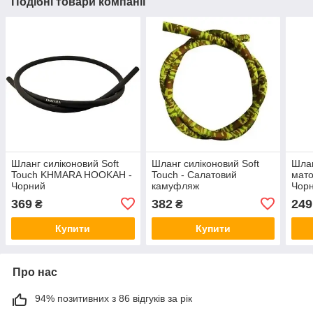
Подібні товари компанії
Шланг силіконовий Soft
Шланг силіконовий Soft
Шлан
Touch KHMARA HOOKAH -
Touch - Салатовий
мато
Чорний
камуфляж
Чор
369
382
249
₴
₴
Купити
Купити
Про нас
94% позитивних з 86 відгуків за рік