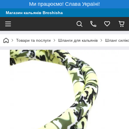
Ми працюємо! Слава Україні!
Магазин кальянів Broshisha
Товари та послуги
Шланги для кальянів
Шланг силік