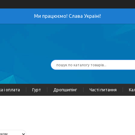
Ми працюємо! Слава Україні!
а і оплата
Гурт
Дропшипінг
Часті питання
Ка