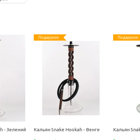
Подарунок
Подарунок
h - Зелений
Кальян Snake Hookah - Венге
Кальян Snak