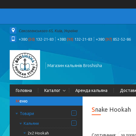
Саксаганського 65, Київ, Україна
+380
(50)
132-21-83
+380
(93)
132-21-83
+380
(97)
852-52-86
Магазин кальянів Broshisha
Головна
Каталог
Аренда кальяна
Доставк
Snake Hookah
Товари
Кальяни
2x2 Hookah