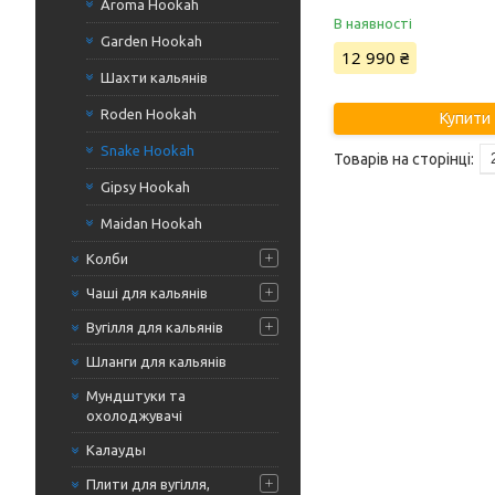
Aroma Hookah
В наявності
Garden Hookah
12 990 ₴
Шахти кальянів
Roden Hookah
Купити
Snake Hookah
Gipsy Hookah
Maidan Hookah
Колби
Чаші для кальянів
Вугілля для кальянів
Шланги для кальянів
Мундштуки та
охолоджувачі
Калауды
Плити для вугілля,