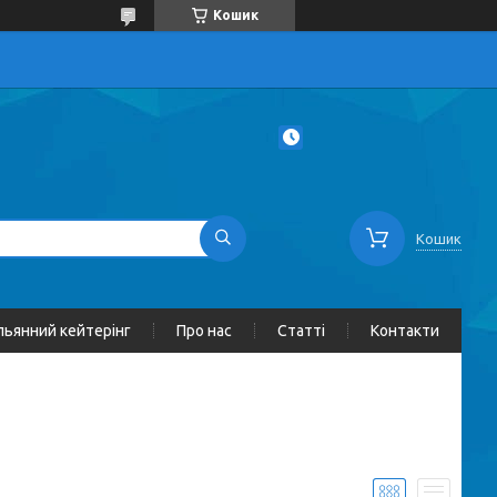
Кошик
Кошик
льянний кейтерінг
Про нас
Статті
Контакти