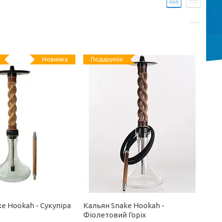
Новинка
Подарунок
e Hookah - Сукупіра
Кальян Snake Hookah -
Фіолетовий Горіх