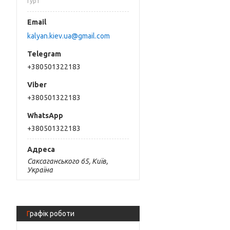
гурт
kalyan.kiev.ua@gmail.com
+380501322183
+380501322183
+380501322183
Саксаганського 65, Київ,
Україна
Графік роботи