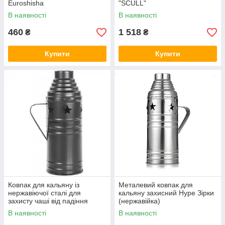
Euroshisha
"SCULL"
В наявності
В наявності
460
1 518
₴
₴
Купити
Купити
Ковпак для кальяну із
Металевий ковпак для
нержавіючої сталі для
кальяну захисний Hype Зірки
захисту чаші від падіння
(нержавійка)
вугілля Hype Зірки, чорний
В наявності
В наявності