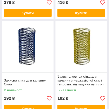
378
416
₴
₴
Купити
Купити
Захисна ковпак-сітка для
Захисна сітка для кальяну
кальяну з нержавіючої сталі
Синя
(вітровик від падіння вугілля),
жовта
В наявності
В наявності
192
192
₴
₴
Купити
Купити