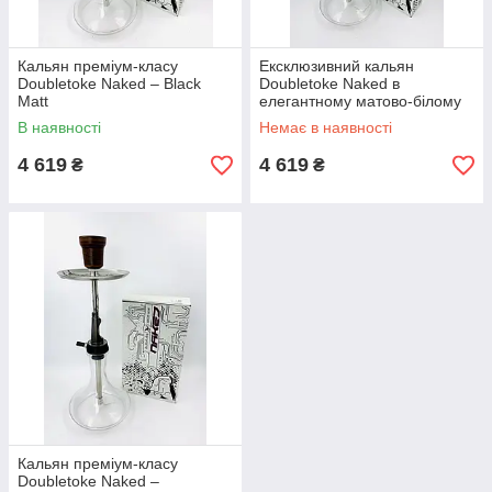
Кальян преміум-класу
Ексклюзивний кальян
Doubletoke Naked – Black
Doubletoke Naked в
Matt
елегантному матово-білому
виконанні
В наявності
Немає в наявності
4 619
4 619
₴
₴
Кальян преміум-класу
Doubletoke Naked –