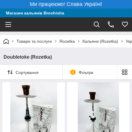
Ми працюємо! Слава Україні!
Магазин кальянів Broshisha
Товари та послуги
Rozetka
Кальяни (Rozetka)
Укр
Doubletoke (Rozetka)
Сортування
0
Фільтри